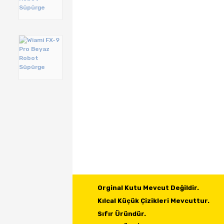
Orginal Kutu Mevcut Değildir.

Kılcal Küçük Çizikleri Mevcuttur.

Sıfır Üründür.
