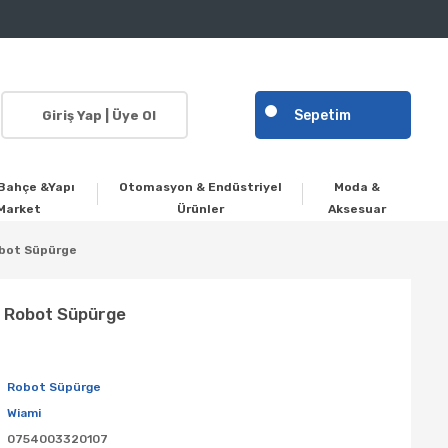
Sepetim
Giriş Yap | Üye Ol
Bahçe &Yapı
Otomasyon & Endüstriyel
Moda &
Market
Ürünler
Aksesuar
obot Süpürge
z Robot Süpürge
Robot Süpürge
Wiami
0754003320107