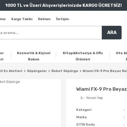
1000 TL ve Üzeri Alışverişlerinizde KARGO ÜCRETSİZ!
mız
Kargo Takibi
Reklam
İletişim
ARA
or
Kozmetik & Kişisel
Kitap&Kırtasiye & Ofis
Oto &
ri
Bakım
Ürünleri
li Ev Aletleri
Süpürgeler
Robot Süpürge
Wiami FX-9 Pro Beyaz R
Wiami FX-9 Pro Beya
5 - Yorum Yap
Kategori
Marka
GTİN Kodu