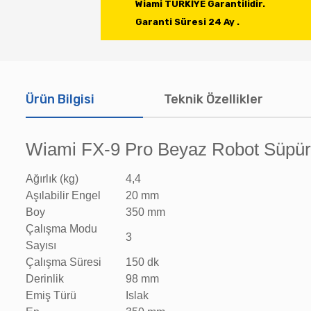
Wiami TÜRKİYE Garantilidir.

Garanti Süresi 24 Ay .
Ürün Bilgisi
Teknik Özellikler
Wiami FX-9 Pro Beyaz Robot Süpü
Ağırlık (kg)
4,4
Aşılabilir Engel
20 mm
Boy
350 mm
Çalışma Modu
3
Sayısı
Çalışma Süresi
150 dk
Derinlik
98 mm
Emiş Türü
Islak