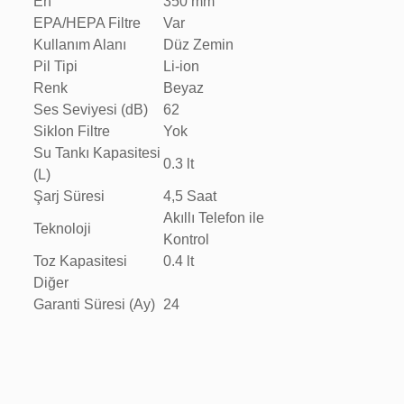
En
350 mm
EPA/HEPA Filtre
Var
Kullanım Alanı
Düz Zemin
Pil Tipi
Li-ion
Renk
Beyaz
Ses Seviyesi (dB)
62
Siklon Filtre
Yok
Su Tankı Kapasitesi
0.3 lt
(L)
Şarj Süresi
4,5 Saat
Akıllı Telefon ile
Teknoloji
Kontrol
Toz Kapasitesi
0.4 lt
Diğer
Garanti Süresi (Ay)
24