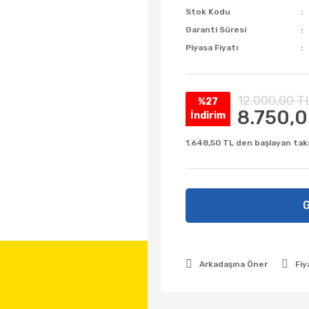
Stok Kodu
Garanti Süresi
Piyasa Fiyatı
12.000,00 T
%27
8.750,0
İndirim
1.648,50 TL den başlayan taks
G
Arkadaşına Öner
Fiy