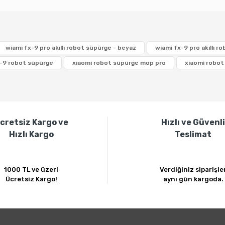
rda yetersiz gördüğünüz noktaları öneri formunu kullanarak tarafımıza ilete
wiami fx-9 pro akıllı robot süpürge - beyaz
wiami fx-9 pro akıllı r
x-9 robot süpürge
xiaomi robot süpürge mop pro
xiaomi robot
r ediyorum ilginiz için Özlem hanım selamlar. Memnuniyetiniz bizim için değerl
cretsiz Kargo ve
Hızlı ve Güvenl
Hızlı Kargo
Teslimat
1000 TL ve üzeri
Verdiğiniz siparişle
Gönder
Ücretsiz Kargo!
aynı gün kargoda.