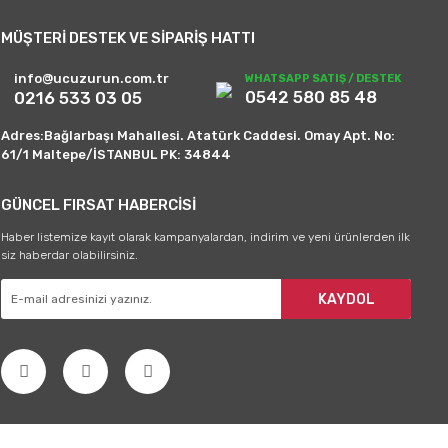
MÜŞTERİ DESTEK VE SİPARİŞ HATTI
info@ucuzurun.com.tr
WHATSAPP SATIŞ / DESTEK
0542 580 85 48
0216 533 03 05
Adres:Bağlarbaşı Mahallesi. Atatürk Caddesi. Omay Apt. No:
61/1 Maltepe/İSTANBUL PK: 34844
GÜNCEL FIRSAT HABERCİSİ
Haber listemize kayıt olarak kampanyalardan, indirim ve yeni ürünlerden ilk
siz haberdar olabilirsiniz.
KAYDOL