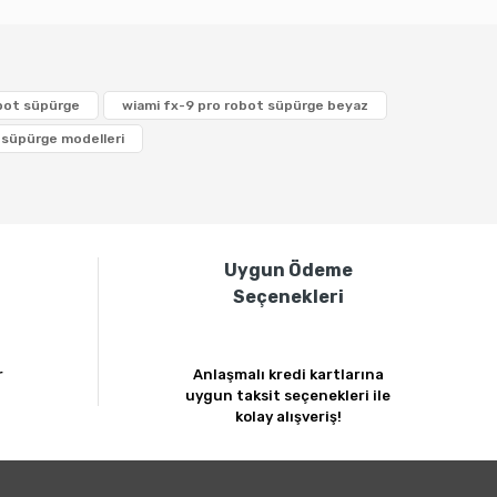
bilirsiniz.
obot süpürge
wiami fx-9 pro robot süpürge beyaz
 süpürge modelleri
i. Ürününüzü İyi günlerde kullanmanız dileğiyle. Sağlıklı günler dileriz.
i
Uygun Ödeme
Seçenekleri
r
Anlaşmalı kredi kartlarına
uygun taksit seçenekleri ile
kolay alışveriş!