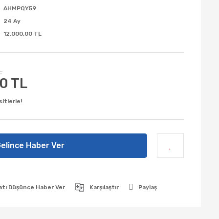
AHMPQY59
24 Ay
12.000,00 TL
L
0 TL
itlerle!
elince Haber Ver
atı Düşünce Haber Ver
Karşılaştır
Paylaş