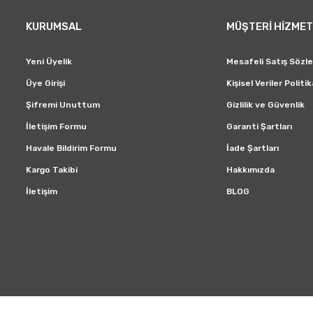
Akıllı Telefon ile
Teknoloji
KURUMSAL
MÜŞTERİ HİZMET
Kontrol
Toz Kapasitesi
0.4 lt
Diğer
Yeni Üyelik
Mesafeli Satış Sözl
Garanti Süresi (Ay)
24
Üye Girişi
Kişisel Veriler Politik
Şifremi Unuttum
Gizlilik ve Güvenlik
İletişim Formu
Garanti Şartları
Havale Bildirim Formu
İade Şartları
Kargo Takibi
Hakkımızda
İletişim
BLOG