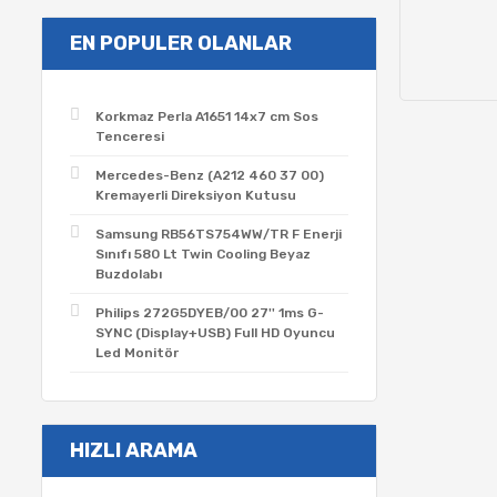
EN POPULER OLANLAR
Korkmaz Perla A1651 14x7 cm Sos
Tenceresi
Mercedes-Benz (A212 460 37 00)
Kremayerli Direksiyon Kutusu
Samsung RB56TS754WW/TR F Enerji
Sınıfı 580 Lt Twin Cooling Beyaz
Buzdolabı
Philips 272G5DYEB/00 27'' 1ms G-
SYNC (Display+USB) Full HD Oyuncu
Led Monitör
HIZLI ARAMA