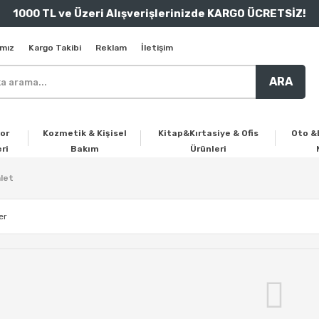
1000 TL ve Üzeri Alışverişlerinizde KARGO ÜCRETSİZ!
mız
Kargo Takibi
Reklam
İletişim
ARA
or
Kozmetik & Kişisel
Kitap&Kırtasiye & Ofis
Oto &
ri
Bakım
Ürünleri
let
er