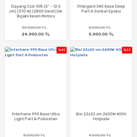
Dayang Czd-108 (5'' - 12.5
İntergard 345 Base Deep
cm) (370 W) (2800 Devir) Dik
Part A Sonkat Epoksi
Bıçaklı Kesim Motoru
30.000,00 TL
8.500,00 TL
24.000,00 TL
5.000,00 TL
%41
%22
İnterhane 990 Base Ultra
Bisi 22x22 cm.2600W 400V
Light Part A Poliüretan
Hotplate
8.500,00 TL
4.500,00 TL