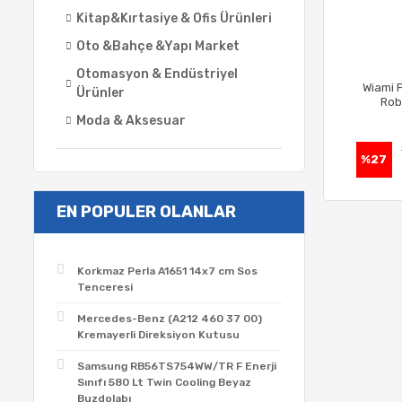
Kitap&Kırtasiye & Ofis Ürünleri
Oto &Bahçe &Yapı Market
Otomasyon & Endüstriyel
Wiami 
Ürünler
Rob
Moda & Aksesuar
%27
EN POPULER OLANLAR
Korkmaz Perla A1651 14x7 cm Sos
Tenceresi
Mercedes-Benz (A212 460 37 00)
Kremayerli Direksiyon Kutusu
Samsung RB56TS754WW/TR F Enerji
Sınıfı 580 Lt Twin Cooling Beyaz
Buzdolabı