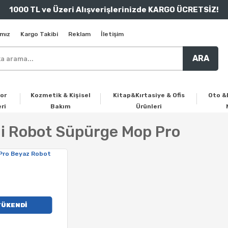
1000 TL ve Üzeri Alışverişlerinizde KARGO ÜCRETSİZ!
mız
Kargo Takibi
Reklam
İletişim
ARA
or
Kozmetik & Kişisel
Kitap&Kırtasiye & Ofis
Oto &
ri
Bakım
Ürünleri
i Robot Süpürge Mop Pro
TÜKENDİ