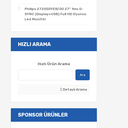
Philips 272G5DYEB/00 27'' 1ms G-
SYNC (Display+USB) Full HD Oyuncu
Led Monitör
HIZLI ARAMA
Hızlı Ürün Arama
Ara
Detaylı Arama
SPONSOR ÜRÜNLER