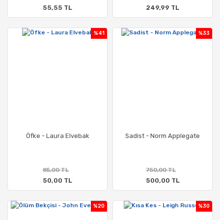
55,55 TL
249,99 TL
%41
%33
Öfke - Laura Elvebak
Sadist - Norm Applegate
85,00 TL
750,00 TL
50,00 TL
500,00 TL
%20
%30