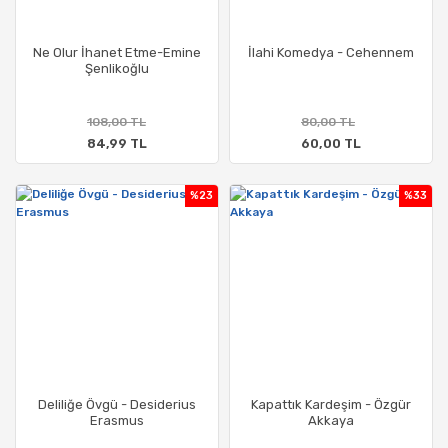
Ne Olur İhanet Etme-Emine
İlahi Komedya - Cehennem
Şenlikoğlu
108,00 TL
80,00 TL
84,99 TL
60,00 TL
%23
%33
Deliliğe Övgü - Desiderius
Kapattık Kardeşim - Özgür
Erasmus
Akkaya