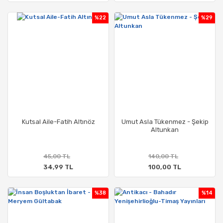
%22
%29
Kutsal Aile-Fatih Altınöz
Umut Asla Tükenmez - Şekip
Altunkan
45,00 TL
140,00 TL
34,99 TL
100,00 TL
%38
%14