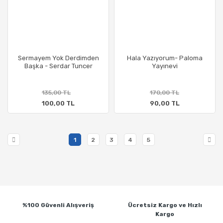
Sermayem Yok Derdimden
Hala Yazıyorum- Paloma
Başka - Serdar Tuncer
Yayınevi
135,00 TL
170,00 TL
100,00 TL
90,00 TL
1
2
3
4
5
%100 Güvenli
Alışveriş
Ücretsiz Kargo ve
Hızlı
Kargo