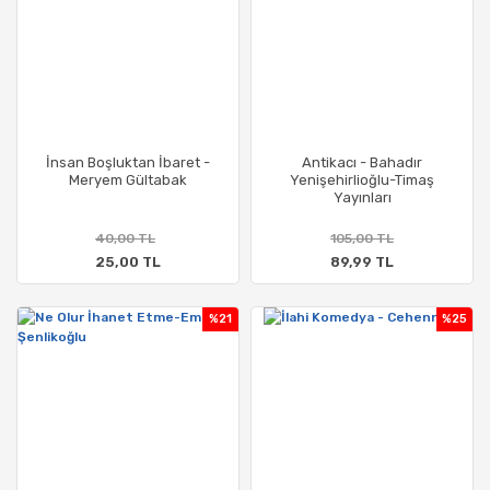
İnsan Boşluktan İbaret -
Antikacı - Bahadır
Meryem Gültabak
Yenişehirlioğlu-Timaş
Yayınları
40,00 TL
105,00 TL
25,00 TL
89,99 TL
%21
%25