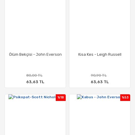
Ölüm Bekçisi - John Everson
Kısa Kes - Leigh Russell
80,00 TL
90,90 TL
63,63 TL
63,63 TL
%18
%53