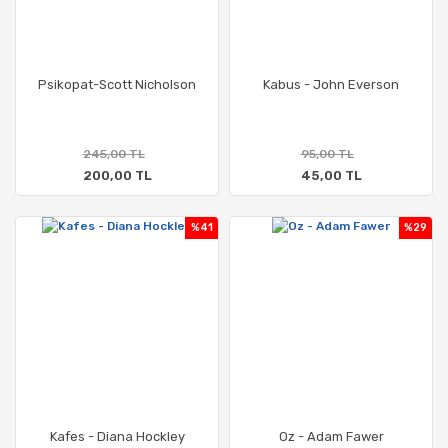
Psikopat-Scott Nicholson
Kabus - John Everson
245,00 TL
95,00 TL
200,00 TL
45,00 TL
%41
%29
Kafes - Diana Hockley
Oz - Adam Fawer