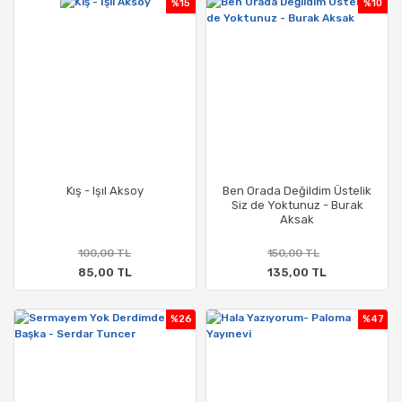
%15
%10
Kış - Işıl Aksoy
Ben Orada Değildim Üstelik
Siz de Yoktunuz - Burak
Aksak
100,00 TL
150,00 TL
85,00 TL
135,00 TL
%26
%47