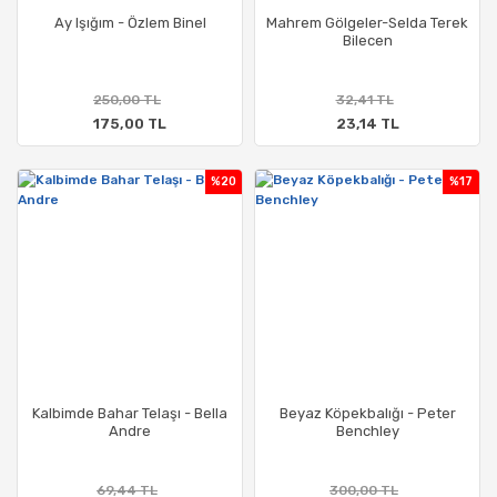
Ay Işığım - Özlem Binel
Mahrem Gölgeler-Selda Terek
Bilecen
250,00 TL
32,41 TL
175,00 TL
23,14 TL
%20
%17
Kalbimde Bahar Telaşı - Bella
Beyaz Köpekbalığı - Peter
Andre
Benchley
69,44 TL
300,00 TL