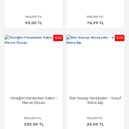
160,00 TL
105,00 TL
95,00 TL
74,99 TL
%36
%38
Yüreğini Haramdan Sakın -
Bari Soyup Verseydin - Yusuf
Merve Özcan
Reha Alp
350,00 TL
40,00 TL
225,00 TL
25,00 TL