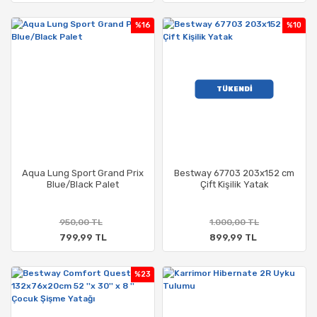
%16
%10
TÜKENDİ
Aqua Lung Sport Grand Prix
Bestway 67703 203x152 cm
Blue/Black Palet
Çift Kişilik Yatak
950,00 TL
1.000,00 TL
799,99 TL
899,99 TL
%23