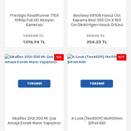
Prestigio RoadRunner 710X
Bestway 58108 Havuz Üst
1080p Full HD Aksiyon
Kapama Bezi 305 Cm X 183
Kamerası
Cm Dikdörtgen Havuz Örtüsü
1.322,03 TL
294,92 TL
1.016,94 TL
254,23 TL
%6
%17
TÜKENDİ
TÜKENDİ
Sikaflex 292i 300 Ml. Çok
X-Lock [Tex4509] 14x900mm
Amaçlı Esnek Marin Yapıştırıcı
Şifreli Kilit