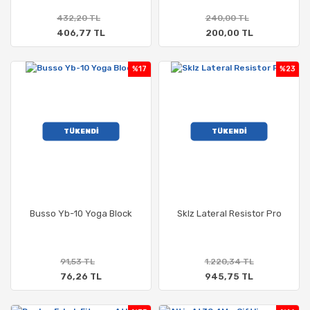
432,20 TL
240,00 TL
406,77 TL
200,00 TL
%17
%23
TÜKENDİ
TÜKENDİ
Busso Yb-10 Yoga Block
Sklz Lateral Resistor Pro
91,53 TL
1.220,34 TL
76,26 TL
945,75 TL