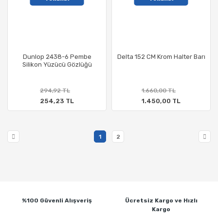
Dunlop 2438-6 Pembe
Delta 152 CM Krom Halter Barı
Silikon Yüzücü Gözlüğü
294,92 TL
1.660,00 TL
254,23 TL
1.450,00 TL
1
2
%100 Güvenli
Alışveriş
Ücretsiz Kargo ve
Hızlı
Kargo