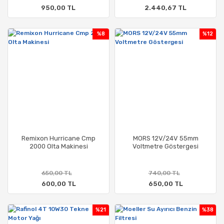
950,00 TL
2.440,67 TL
%8
%12
Remixon Hurricane Cmp
MORS 12V/24V 55mm
2000 Olta Makinesi
Voltmetre Göstergesi
650,00 TL
740,00 TL
600,00 TL
650,00 TL
%21
%38