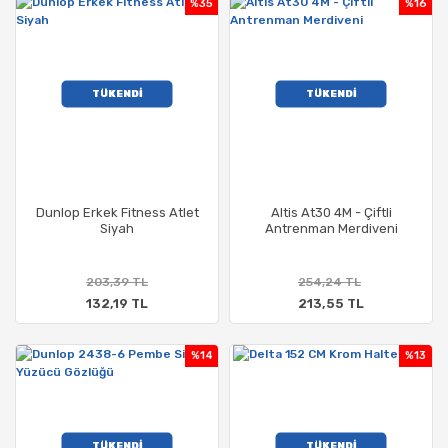
%35
%16
TÜKENDİ
TÜKENDİ
Dunlop Erkek Fitness Atlet
Altis At30 4M - Çiftli
Siyah
Antrenman Merdiveni
203,39 TL
254,24 TL
132,19 TL
213,55 TL
%14
%13
TÜKENDİ
TÜKENDİ