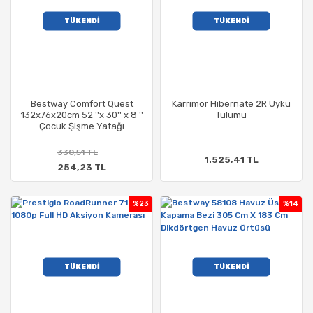
TÜKENDİ
TÜKENDİ
Bestway Comfort Quest
Karrimor Hibernate 2R Uyku
132x76x20cm 52 ''x 30'' x 8 ''
Tulumu
Çocuk Şişme Yatağı
330,51 TL
1.525,41 TL
254,23 TL
%23
%14
TÜKENDİ
TÜKENDİ