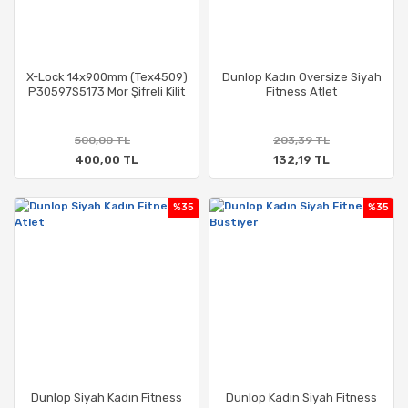
X-Lock 14x900mm (Tex4509)
Dunlop Kadın Oversize Siyah
P30597S5173 Mor Şifreli Kilit
Fitness Atlet
500,00 TL
203,39 TL
400,00 TL
132,19 TL
%35
%35
Dunlop Siyah Kadın Fitness
Dunlop Kadın Siyah Fitness