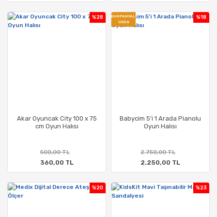
%28
KAMPANYALI
%18
ÜRÜN
Akar Oyuncak City 100 x 75
Babycim 5'i 1 Arada Pianolu
cm Oyun Halısı
Oyun Halısı
500,00 TL
2.750,00 TL
360,00 TL
2.250,00 TL
%20
%23