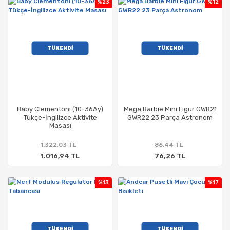
%23
%12
TÜKENDİ
TÜKENDİ
Baby Clementoni (10-36Ay)
Mega Barbie Mini Figür GWR21
Tükçe-İngilizce Aktivite
GWR22 23 Parça Astronom
Masası
1.322,03 TL
86,44 TL
1.016,94 TL
76,26 TL
%13
%17
TÜKENDİ
TÜKENDİ