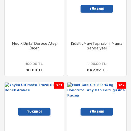
TÜKENDİ
Medix Dijital Derece Ateş
KidsKit Mavi Taşınabilir Mama
Ölçer
Sandalyesi
100,00 TL
1.100,00 TL
80,00 TL
849,99 TL
%31
%12
TÜKENDİ
TÜKENDİ