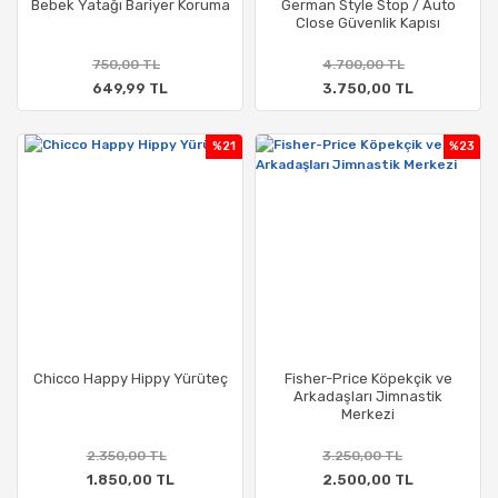
Bebek Yatağı Bariyer Koruma
German Style Stop / Auto
Close Güvenlik Kapısı
750,00 TL
4.700,00 TL
649,99 TL
3.750,00 TL
%21
%23
Chicco Happy Hippy Yürüteç
Fisher-Price Köpekçik ve
Arkadaşları Jimnastik
Merkezi
2.350,00 TL
3.250,00 TL
1.850,00 TL
2.500,00 TL