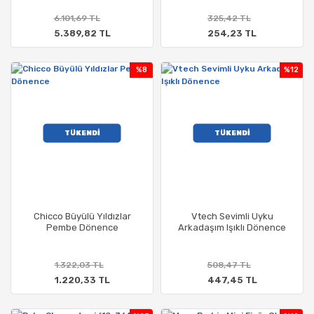
6.101,69 TL
325,42 TL
5.389,82 TL
254,23 TL
%8
%12
TÜKENDİ
TÜKENDİ
Chicco Büyülü Yıldızlar
Vtech Sevimli Uyku
Pembe Dönence
Arkadaşım Işıklı Dönence
1.322,03 TL
508,47 TL
1.220,33 TL
447,45 TL