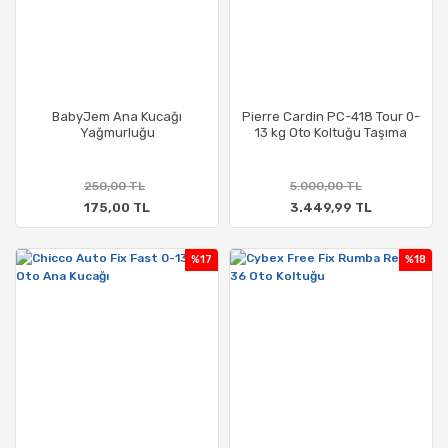
BabyJem Ana Kucağı
Pierre Cardin PC-418 Tour 0-
Yağmurluğu
13 kg Oto Koltuğu Taşıma
250,00 TL
5.000,00 TL
175,00 TL
3.449,99 TL
%17
%18