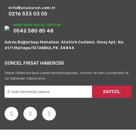
info@ucuzurun.com.tr
0216 533 03 05
WHATSAPP SATIŞ / DESTEK
0542 580 85 48
Adres:Bağlarbaşı Mahallesi. Atatürk Caddesi. Omay Apt. No:
61/1 Maltepe/İSTANBUL PK: 34844
GÜNCEL FIRSAT HABERCİSİ
Haber listemize kayıt olarak kampanyalardan, indirim ve yeni ürünlerden ilk
siz haberdar olabilirsiniz.
KAYDOL