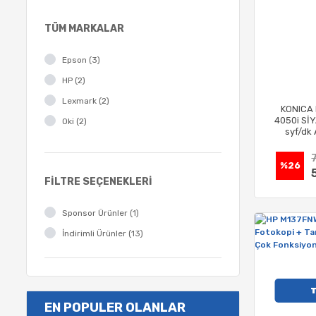
TÜM MARKALAR
Epson (3)
HP (2)
Lexmark (2)
KONICA 
4050i Sİ
Oki (2)
syf/dk
Fragıle (1)
Konica (1)
%26
FILTRE SEÇENEKLERI
Samsung (1)
Ucuzürün Home (1)
Sponsor Ürünler (1)
İndirimli Ürünler (13)
EN POPULER OLANLAR