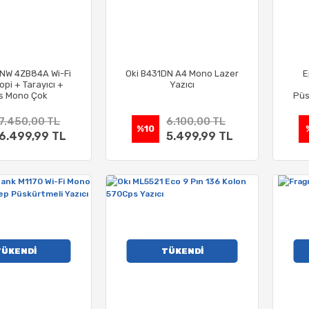
NW 4ZB84A Wi-Fi
Oki B431DN A4 Mono Lazer
E
opi + Tarayıcı +
Yazıcı
s Mono Çok
Püs
nlu Lazer Yazıcı
7.450,00 TL
6.100,00 TL
%10
6.499,99 TL
5.499,99 TL
TÜKENDİ
TÜKENDİ