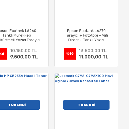
pson Ecotank L6260
Epson Ecotank L6270
Tanklı Mürekkep
Tarayıcı + Fototopi + Wifi
kürtmeli Yazıcı Tarayıcı
Direct + Tanklı Yazıcı
Fotokopi
10.150,00 TL
13.500,00 TL
%6
%19
9.500,00 TL
11.000,00 TL
TÜKENDİ
TÜKENDİ