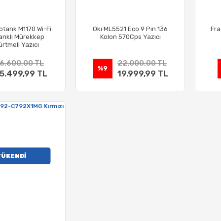
tank M1170 Wi-Fi
Okı ML5521 Eco 9 Pın 136
Fra
anklı Mürekkep
Kolon 570Cps Yazıcı
rtmeli Yazıcı
6.600,00 TL
22.000,00 TL
%9
5.499,99 TL
19.999,99 TL
TÜKENDİ