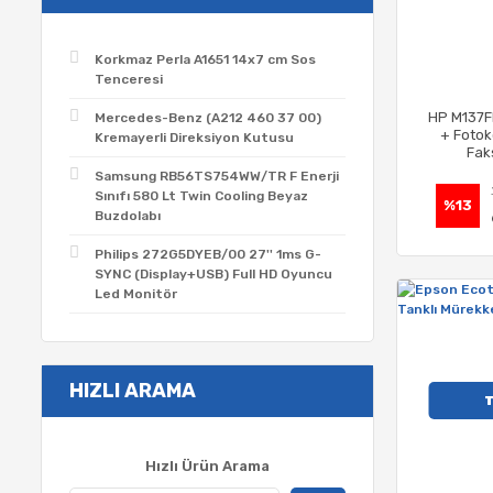
Korkmaz Perla A1651 14x7 cm Sos
Tenceresi
HP M137F
Mercedes-Benz (A212 460 37 00)
+ Fotok
Kremayerli Direksiyon Kutusu
Fak
Fonksiyo
Samsung RB56TS754WW/TR F Enerji
Sınıfı 580 Lt Twin Cooling Beyaz
%13
Buzdolabı
Philips 272G5DYEB/00 27'' 1ms G-
SYNC (Display+USB) Full HD Oyuncu
Led Monitör
HIZLI ARAMA
Hızlı Ürün Arama