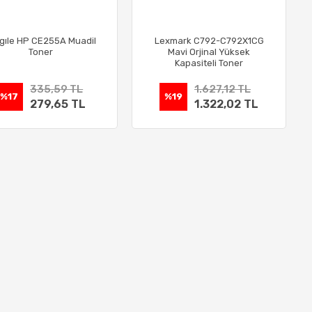
gıle HP CE255A Muadil
Lexmark C792-C792X1CG
Toner
Mavi Orjinal Yüksek
Kapasiteli Toner
335,59 TL
1.627,12 TL
%17
%19
279,65 TL
1.322,02 TL