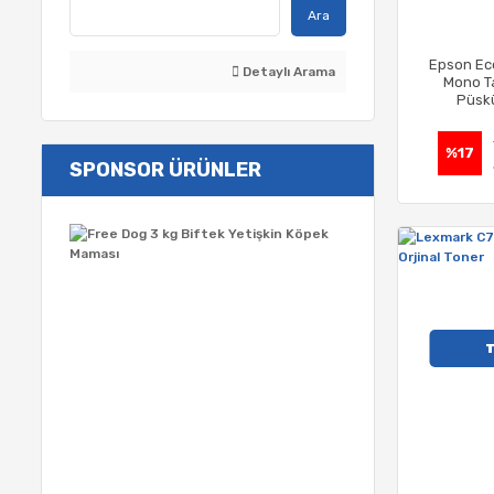
Ara
Epson Eco
Detaylı Arama
Mono T
Püskü
%17
SPONSOR ÜRÜNLER