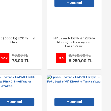
TÜKENDİ
30 (3000 lü) ECO Termal
HP Laser M137FNW 4ZB84A
Etiket
Mono Çok Fonksiyonlu
Lazer Yazıcı
90,00 TL
8.750,00 TL
%17
%6
75,00 TL
8.250,00 TL
TÜKENDİ
TÜKENDİ