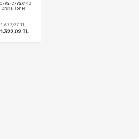
 C792-C792X1MG
ı Orjinal Toner
1.677,97 TL
1.322,02 TL