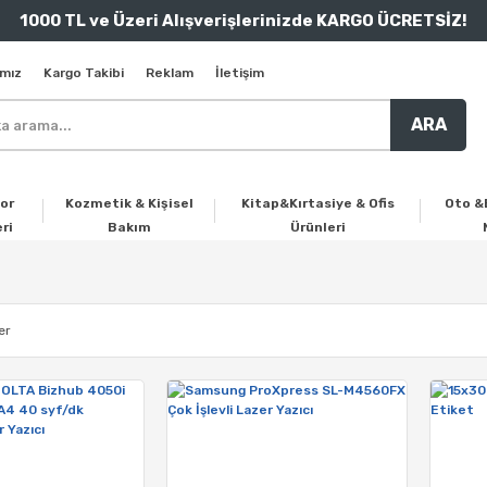
1000 TL ve Üzeri Alışverişlerinizde KARGO ÜCRETSİZ!
mız
Kargo Takibi
Reklam
İletişim
ARA
or
Kozmetik & Kişisel
Kitap&Kırtasiye & Ofis
Oto &
ri
Bakım
Ürünleri
er