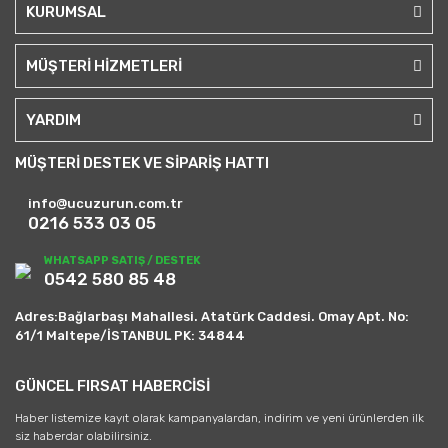
KURUMSAL
MÜŞTERİ HİZMETLERİ
YARDIM
MÜŞTERİ DESTEK VE SİPARİŞ HATTI
info@ucuzurun.com.tr
0216 533 03 05
WHATSAPP SATIŞ / DESTEK
0542 580 85 48
Adres:Bağlarbaşı Mahallesi. Atatürk Caddesi. Omay Apt. No:
61/1 Maltepe/İSTANBUL PK: 34844
GÜNCEL FIRSAT HABERCİSİ
Haber listemize kayıt olarak kampanyalardan, indirim ve yeni ürünlerden ilk
siz haberdar olabilirsiniz.