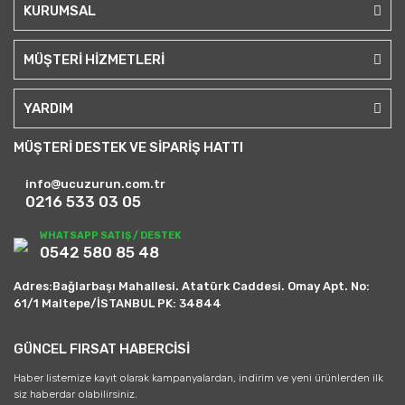
KURUMSAL
MÜŞTERİ HİZMETLERİ
YARDIM
MÜŞTERİ DESTEK VE SİPARİŞ HATTI
info@ucuzurun.com.tr
0216 533 03 05
WHATSAPP SATIŞ / DESTEK
0542 580 85 48
Adres:Bağlarbaşı Mahallesi. Atatürk Caddesi. Omay Apt. No:
61/1 Maltepe/İSTANBUL PK: 34844
GÜNCEL FIRSAT HABERCİSİ
Haber listemize kayıt olarak kampanyalardan, indirim ve yeni ürünlerden ilk
siz haberdar olabilirsiniz.