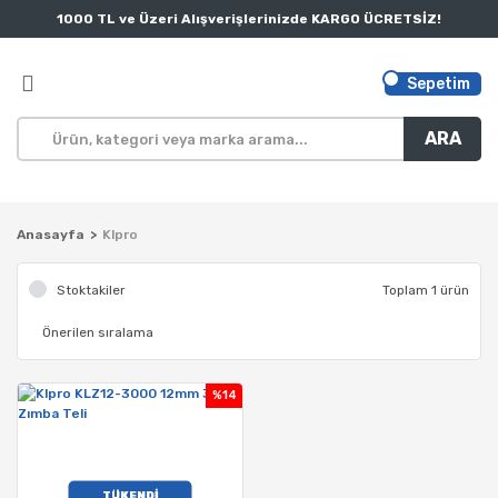
1000 TL ve Üzeri Alışverişlerinizde KARGO ÜCRETSİZ!
Sepetim
ARA
Anasayfa
Klpro
Stoktakiler
Toplam 1 ürün
%14
TÜKENDİ