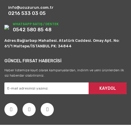
info@ucuzurun.com.tr
0216 533 03 05
WHATSAPP SATIŞ / DESTEK
0542 580 85 48
Adres:Bağlarbaşı Mahallesi. Atatürk Caddesi. Omay Apt. No:
61/1 Maltepe/İSTANBUL PK: 34844
GÜNCEL FIRSAT HABERCİSİ
Haber listemize kayıt olarak kampanyalardan, indirim ve yeni ürünlerden ilk
siz haberdar olabilirsiniz.
KAYDOL