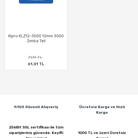
Klpro KLZ12-3000 12mm 3000
Zımba Teli
71,19 TL
61,01 TL
%100 Güvenli
Alışveriş
Ücretsiz Kargo ve
Hızlı
Kargo
256Bit SSL sertifikası ile
tüm
siparişleriniz güvende.
Keyifli
1000 TL ve üzeri
Ücretsiz