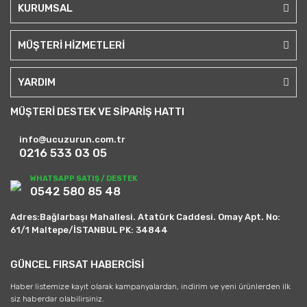
KURUMSAL
MÜŞTERİ HİZMETLERİ
YARDIM
MÜŞTERİ DESTEK VE SİPARİŞ HATTI
info@ucuzurun.com.tr
0216 533 03 05
WHATSAPP SATIŞ / DESTEK
0542 580 85 48
Adres:Bağlarbaşı Mahallesi. Atatürk Caddesi. Omay Apt. No:
61/1 Maltepe/İSTANBUL PK: 34844
GÜNCEL FIRSAT HABERCİSİ
Haber listemize kayıt olarak kampanyalardan, indirim ve yeni ürünlerden ilk
siz haberdar olabilirsiniz.