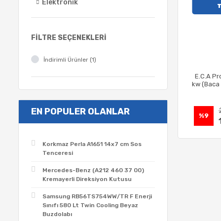
Elektronik
FILTRE SEÇENEKLERI
İndirimli Ürünler (1)
E.C.A Pr
kw (Baca 
EN POPULER OLANLAR
%9
Korkmaz Perla A1651 14x7 cm Sos
Tenceresi
Mercedes-Benz (A212 460 37 00)
Kremayerli Direksiyon Kutusu
Samsung RB56TS754WW/TR F Enerji
Sınıfı 580 Lt Twin Cooling Beyaz
Buzdolabı