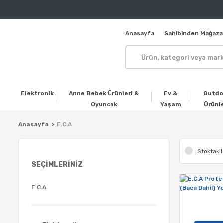
Anasayfa
Sahibinden Mağaza
Elektronik
Anne Bebek Ürünleri &
Ev &
Outdo
Oyuncak
Yaşam
Ürünle
Anasayfa
E.C.A
Stoktakil
SEÇIMLERINIZ
E.C.A