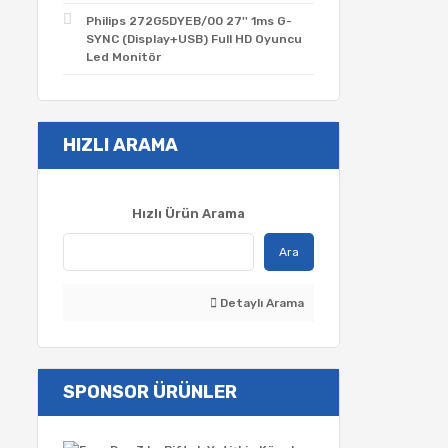
Philips 272G5DYEB/00 27'' 1ms G-
SYNC (Display+USB) Full HD Oyuncu
Led Monitör
HIZLI ARAMA
Hızlı Ürün Arama
Ara
Detaylı Arama
SPONSOR ÜRÜNLER