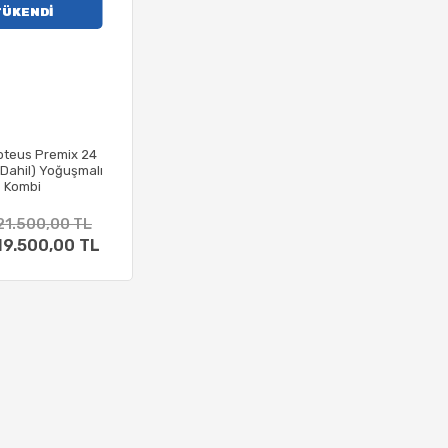
TÜKENDİ
oteus Premix 24
Dahil) Yoğuşmalı
Kombi
21.500,00 TL
19.500,00 TL