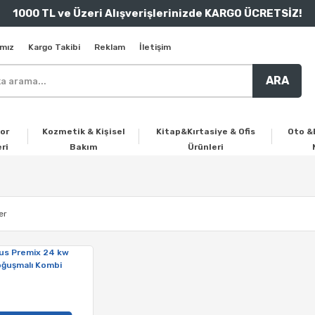
1000 TL ve Üzeri Alışverişlerinizde KARGO ÜCRETSİZ!
mız
Kargo Takibi
Reklam
İletişim
ARA
or
Kozmetik & Kişisel
Kitap&Kırtasiye & Ofis
Oto &
ri
Bakım
Ürünleri
er