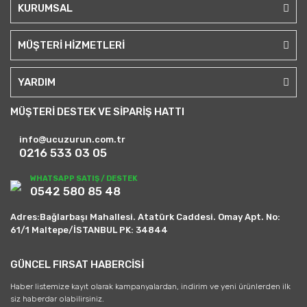
KURUMSAL
MÜŞTERİ HİZMETLERİ
YARDIM
MÜŞTERİ DESTEK VE SİPARİŞ HATTI
info@ucuzurun.com.tr
0216 533 03 05
WHATSAPP SATIŞ / DESTEK
0542 580 85 48
Adres:Bağlarbaşı Mahallesi. Atatürk Caddesi. Omay Apt. No:
61/1 Maltepe/İSTANBUL PK: 34844
GÜNCEL FIRSAT HABERCİSİ
Haber listemize kayıt olarak kampanyalardan, indirim ve yeni ürünlerden ilk
siz haberdar olabilirsiniz.