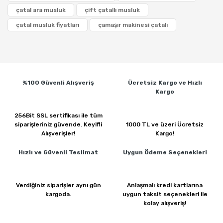
çatal ara musluk
çift çatallı musluk
çatal musluk fiyatları
çamaşır makinesi çatalı
%100 Güvenli
Alışveriş
Ücretsiz Kargo ve
Hızlı
Kargo
256Bit SSL sertifikası ile
tüm
siparişleriniz güvende.
Keyifli
1000 TL ve üzeri
Ücretsiz
Alışverişler!
Kargo!
Hızlı ve Güvenli
Teslimat
Uygun Ödeme
Seçenekleri
Verdiğiniz siparişler
aynı gün
Anlaşmalı kredi kartlarına
kargoda.
uygun taksit seçenekleri ile
kolay alışveriş!