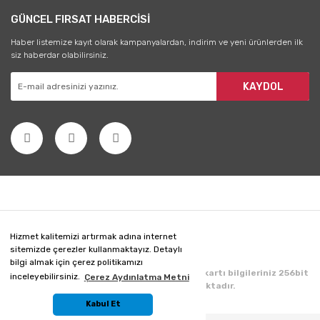
GÜNCEL FIRSAT HABERCİSİ
Haber listemize kayıt olarak kampanyalardan, indirim ve yeni ürünlerden ilk
siz haberdar olabilirsiniz.
KAYDOL
Hizmet kalitemizi artırmak adına internet
sitemizde çerezler kullanmaktayız. Detaylı
bilgi almak için çerez politikamızı
Copyright 2020 © Her hakkı saklıdır. Kredi kartı bilgileriniz 256bit
inceleyebilirsiniz.
Çerez Aydınlatma Metni
SSL sertifikası ile korunmaktadır.
Kabul Et