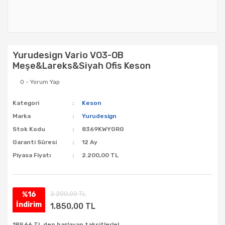
Yurudesign Vario VO3-OB
Meşe&Lareks&Siyah Ofis Keson
0 - Yorum Yap
Kategori
Keson
Marka
Yurudesign
Stok Kodu
8369KWYGRG
Garanti Süresi
12 Ay
Piyasa Fiyatı
2.200,00 TL
2.200,00 TL
%16
İndirim
1.850,00 TL
189,66 TL den başlayan taksitlerle!