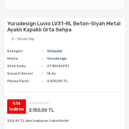
Yurudesign Luvio LV31-RL Beton-Siyah Metal
Ayaklı Kapaklı Orta Sehpa
0 - Yorum Yap
Kategori
Sehpalar
Marka
Yurudesign
Stok Kodu
2T1BV4KPZ1
Garanti Süresi
12 Ay
Piyasa Fiyatı
2.500,00 TL
2.500,00 TL
%14
İndirim
2.150,00 TL
220,41 TL den başlayan taksitlerle!