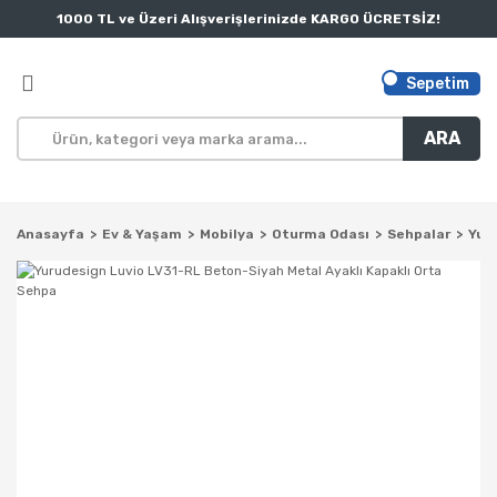
1000 TL ve Üzeri Alışverişlerinizde KARGO ÜCRETSİZ!
Sepetim
ARA
Anasayfa
Ev & Yaşam
Mobilya
Oturma Odası
Sehpalar
Yur