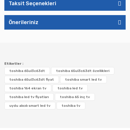
Taksit Seçenekleri
Önerileriniz
Etiketler :
toshiba 65ul3c63dt
toshiba 65ul3c63dt özellikleri
toshiba 65ul3c63dt fiyat
toshiba smart led tv
toshiba 164 ekran tv
toshiba led tv
toshiba led tv fiyatları
toshiba 65 inç tv
uydu alıcılı smart led tv
toshiba tv