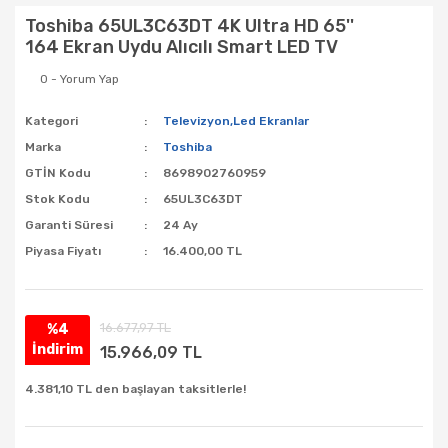
Toshiba 65UL3C63DT 4K Ultra HD 65''
164 Ekran Uydu Alıcılı Smart LED TV
0 - Yorum Yap
Kategori
Televizyon,Led Ekranlar
Marka
Toshiba
GTİN Kodu
8698902760959
Stok Kodu
65UL3C63DT
Garanti Süresi
24 Ay
Piyasa Fiyatı
16.400,00 TL
16.677,97 TL
%4
İndirim
15.966,09 TL
4.381,10 TL den başlayan taksitlerle!