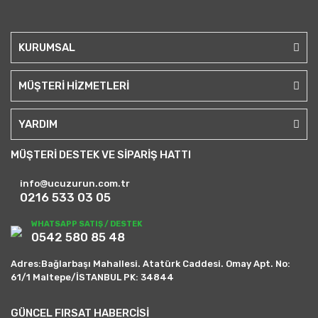
KURUMSAL
MÜŞTERİ HİZMETLERİ
YARDIM
MÜŞTERİ DESTEK VE SİPARİŞ HATTI
info@ucuzurun.com.tr
0216 533 03 05
WHATSAPP SATIŞ / DESTEK
0542 580 85 48
Adres:Bağlarbaşı Mahallesi. Atatürk Caddesi. Omay Apt. No:
61/1 Maltepe/İSTANBUL PK: 34844
GÜNCEL FIRSAT HABERCİSİ