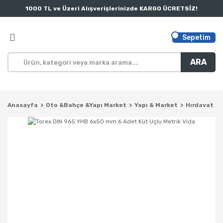
1000 TL ve Üzeri Alışverişlerinizde KARGO ÜCRETSİZ!
Sepetim
ARA
Anasayfa
Oto &Bahçe &Yapı Market
Yapı & Market
Hırdavat Ür