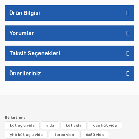
Ürün Bilgisi
Yorumlar
Taksit Seçenekleri
Önerileriniz
Etiketler :
küt uçlu vida
vida
küt vida
ucu küt vida
yhb küt uçlu vida
torex vida
6x50 vida