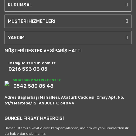
KURUMSAL
MÜŞTERİ HİZMETLERİ
YARDIM
MÜŞTERİ DESTEK VE SİPARİŞ HATTI
info@ucuzurun.com.tr
0216 533 03 05
WHATSAPP SATIŞ / DESTEK
0542 580 85 48
Adres:Bağlarbaşı Mahallesi. Atatürk Caddesi. Omay Apt. No:
61/1 Maltepe/İSTANBUL PK: 34844
GÜNCEL FIRSAT HABERCİSİ
Haber listemize kayıt olarak kampanyalardan, indirim ve yeni ürünlerden ilk
siz haberdar olabilirsiniz.