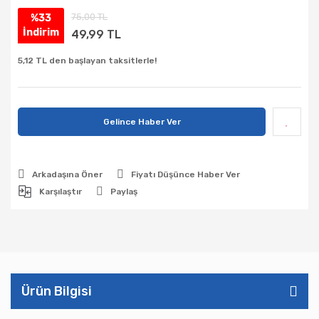
75,00 TL
%33
İndirim
49,99 TL
5,12 TL den başlayan taksitlerle!
Gelince Haber Ver
Arkadaşına Öner
Fiyatı Düşünce Haber Ver
Karşılaştır
Paylaş
Ürün Bilgisi