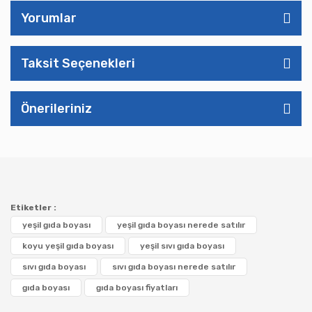
Yorumlar
Taksit Seçenekleri
Önerileriniz
Etiketler :
yeşil gıda boyası
yeşil gıda boyası nerede satılır
koyu yeşil gıda boyası
yeşil sıvı gıda boyası
sıvı gıda boyası
sıvı gıda boyası nerede satılır
gıda boyası
gıda boyası fiyatları