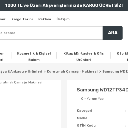
1000 TL ve Üzeri Alışverişlerinizde KARGO ÜCRETSİZ!
mız
Kargo Takibi
Reklam
İletişim
ARA
or
Kozmetik & Kişisel
Kitap&Kırtasiye & Ofis
Oto &
ri
Bakım
Ürünleri
şya &Ankastre Ürünleri
Kurutmalı Çamaşır Makinesi
Samsung WD12
Samsung WD12TP34DSX
0 - Yorum Yap
Kategori
Marka
GTİN Kodu