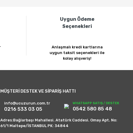
i
Uygun Ödeme
Seçenekleri
r
Anlaşmalı kredi kartlarına
uygun taksit seçenekleri ile
kolay alışveriş!
MÜŞTERİ DESTEK VE SİPARİŞ HATTI
info@ucuzurun.com.tr
WHATSAPP SATIŞ / DESTEK
0542 580 85 48
0216 533 03 05
Adres:Bağlarbaşı Mahallesi. Atatürk Caddesi. Omay Apt. No:
61/1 Maltepe/İSTANBUL PK: 34844