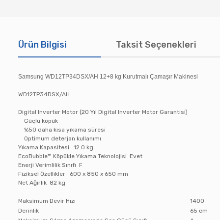
Ürün Bilgisi
Taksit Seçenekleri
Samsung WD12TP34DSX/AH 12+8 kg Kurutmalı Çamaşır Makinesi
WD12TP34DSX/AH
Digital Inverter Motor (20 Yıl Digital Inverter Motor Garantisi)
Güçlü köpük
%50 daha kısa yıkama süresi
Optimum deterjan kullanımı
Yıkama Kapasitesi 12.0 kg
EcoBubble™ Köpükle Yıkama Teknolojisi Evet
Enerji Verimlilik Sınıfı F
Fiziksel Özellikler 600 x 850 x 650 mm
Net Ağırlık 82 kg
Maksimum Devir Hızı
1400
Derinlik
65 cm