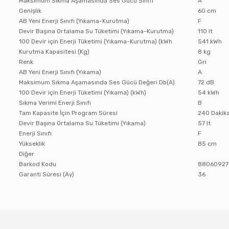
Maksimum Sıkma Aşamasında Ses Gücü Sınıfı
A
Genişlik
60 cm
AB Yeni Enerji Sınıfı (Yıkama-Kurutma)
F
Devir Başına Ortalama Su Tüketimi (Yıkama-Kurutma)
110 lt
100 Devir için Enerji Tüketimi (Yıkama-Kurutma) (kWh
541 kWh
Kurutma Kapasitesi (Kg)
8 kg
Renk
Gri
AB Yeni Enerji Sınıfı (Yıkama)
A
Maksimum Sıkma Aşamasında Ses Gücü Değeri Db(A)
72 dB
100 Devir için Enerji Tüketimi (Yıkama) (kWh)
54 kWh
Sıkma Verimi Enerji Sınıfı
B
Tam Kapasite İçin Program Süresi
240 Dakik
Devir Başına Ortalama Su Tüketimi (Yıkama)
57 lt
Enerji Sınıfı
F
Yükseklik
85 cm
Diğer
Barkod Kodu
88060927
Garanti Süresi (Ay)
36
Bu ürünün fiyat bilgisi, resim, ürün açıklamalarında ve diğer konula
Görüş ve önerileriniz için teşekkür ederiz.