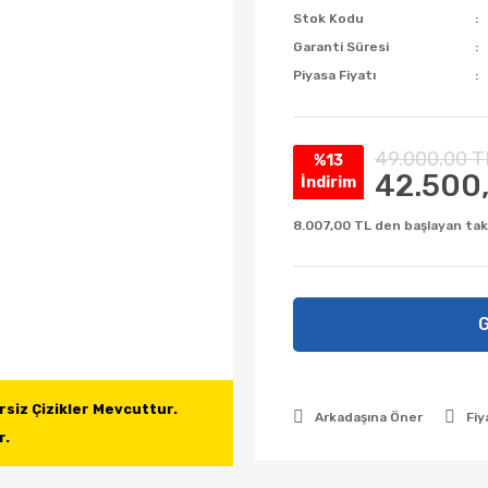
Stok Kodu
Garanti Süresi
Piyasa Fiyatı
49.000,00 T
%13
42.500
İndirim
8.007,00 TL den başlayan taks
G
rsiz Çizikler Mevcuttur.

Arkadaşına Öner
Fiy
r.