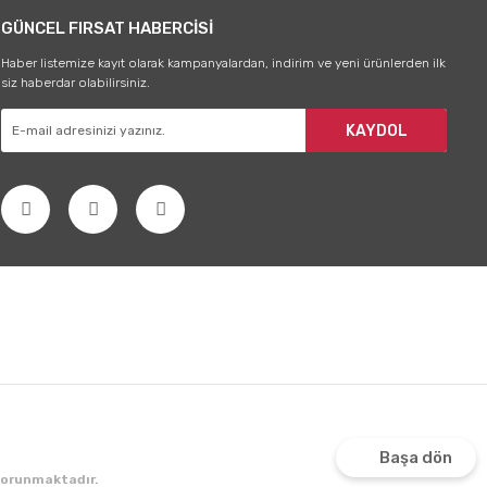
GÜNCEL FIRSAT HABERCİSİ
Haber listemize kayıt olarak kampanyalardan, indirim ve yeni ürünlerden ilk
siz haberdar olabilirsiniz.
KAYDOL
Başa dön
 korunmaktadır.