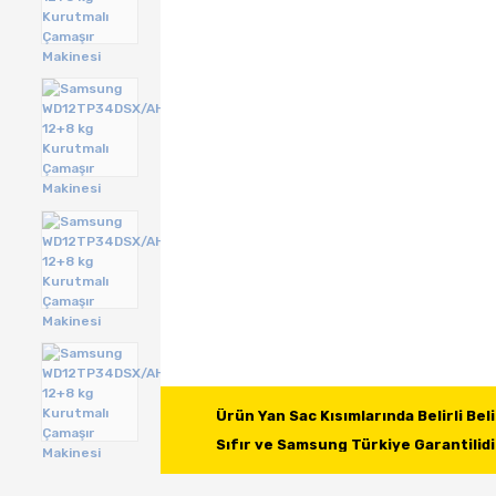
Ürün Yan Sac Kısımlarında Belirli Beli
Sıfır ve Samsung Türkiye Garantilidi