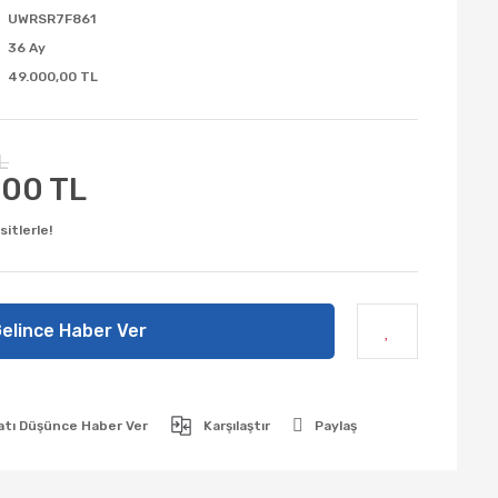
UWRSR7F861
36 Ay
49.000,00 TL
L
,00 TL
itlerle!
elince Haber Ver
atı Düşünce Haber Ver
Karşılaştır
Paylaş