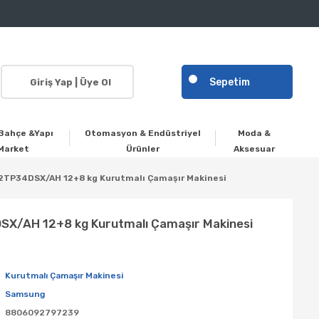
Sepetim
Giriş Yap | Üye Ol
Bahçe &Yapı
Otomasyon & Endüstriyel
Moda &
Market
Ürünler
Aksesuar
TP34DSX/AH 12+8 kg Kurutmalı Çamaşır Makinesi
/AH 12+8 kg Kurutmalı Çamaşır Makinesi
Kurutmalı Çamaşır Makinesi
Samsung
8806092797239