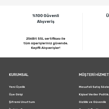
Ürün resmi kalitesiz, bozuk veya görüntülenemiyor.
%100 Güvenli
Ü
Ürün açıklamasında eksik bilgiler bulunuyor.
Alışveriş
Ürün bilgilerinde hatalar bulunuyor.
Ürün fiyatı diğer sitelerden daha pahalı.
Bu ürüne benzer farklı alternatifler olmalı.
256Bit SSL sertifikası ile
tüm siparişleriniz güvende.
Keyifli Alışverişler!
KURUMSAL
MÜŞTERİ HİZMET
Yeni Üyelik
Mesafeli Satış Sözl
Üye Girişi
Kişisel Veriler Politik
Şifremi Unuttum
Gizlilik ve Güvenlik