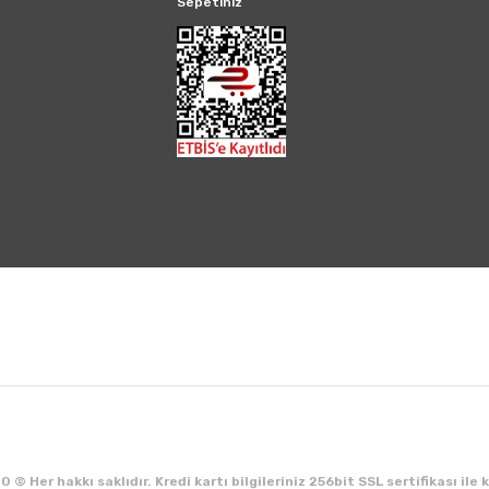
Sepetiniz
 © Her hakkı saklıdır. Kredi kartı bilgileriniz 256bit SSL sertifikası ile