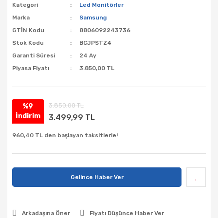
Kategori
Led Monitörler
Marka
Samsung
GTİN Kodu
8806092243736
Stok Kodu
BCJPSTZ4
Garanti Süresi
24 Ay
Piyasa Fiyatı
3.850,00 TL
3.850,00 TL
%9
İndirim
3.499,99 TL
960,40 TL den başlayan taksitlerle!
Gelince Haber Ver
Arkadaşına Öner
Fiyatı Düşünce Haber Ver