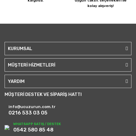
kargoda.
uygun taksit seçenekleri ile
kolay alışveriş!
KURUMSAL
MÜŞTERİ HİZMETLERİ
YARDIM
MÜŞTERİ DESTEK VE SİPARİŞ HATTI
info@ucuzurun.com.tr
0216 533 03 05
WHATSAPP SATIŞ / DESTEK
0542 580 85 48