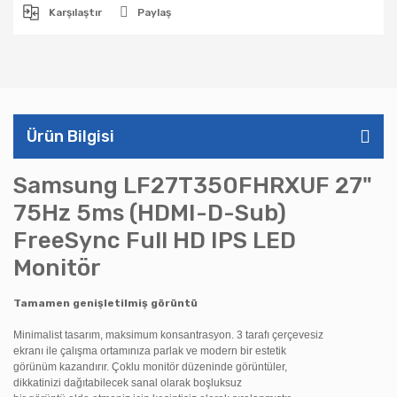
Karşılaştır
Paylaş
Ürün Bilgisi
Samsung LF27T350FHRXUF 27"
75Hz 5ms (HDMI-D-Sub)
FreeSync Full HD IPS LED
Monitör
Tamamen genişletilmiş görüntü
Minimalist tasarım, maksimum konsantrasyon. 3 tarafı çerçevesiz
ekranı ile çalışma ortamınıza parlak ve modern bir estetik
görünüm kazandırır. Çoklu monitör düzeninde görüntüler,
dikkatinizi dağıtabilecek sanal olarak boşluksuz