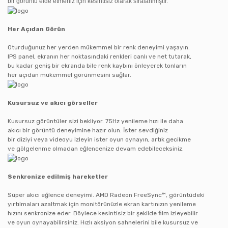
bir görüntü elde etmeniz için kesintisiz olarak sıralanmıştır.
Her Açıdan Görün
Oturduğunuz her yerden mükemmel bir renk deneyimi yaşayın.
IPS panel, ekranın her noktasındaki renkleri canlı ve net tutarak,
bu kadar geniş bir ekranda bile renk kaybını önleyerek tonların
her açıdan mükemmel görünmesini sağlar.
Kusursuz ve akıcı görseller
Kusursuz görüntüler sizi bekliyor. 75Hz yenileme hızı ile daha
akıcı bir görüntü deneyimine hazır olun. İster sevdiğiniz
bir diziyi veya videoyu izleyin ister oyun oynayın, artık gecikme
ve gölgelenme olmadan eğlencenize devam edebileceksiniz.
Senkronize edilmiş hareketler
Süper akıcı eğlence deneyimi. AMD Radeon FreeSync™, görüntüdeki
yırtılmaları azaltmak için monitörünüzle ekran kartınızın yenileme
hızını senkronize eder. Böylece kesintisiz bir şekilde film izleyebilir
ve oyun oynayabilirsiniz. Hızlı aksiyon sahnelerini bile kusursuz ve