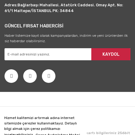
Adres:Bağlarbaşı Mahallesi. Atatürk Caddesi. Omay Apt. No:
61/1 Maltepe/İSTANBUL PK: 34844
GÜNCEL FIRSAT HABERCİSİ
Haber listemize kayıt olarak kampanyalardan, indirim ve yeni ürünlerden ilk
siz haberdar olabilirsiniz.
KAYDOL
Hizmet kalitemizi artırmak adına internet
sitemizde çerezler kullanmaktayız. Detaylı
bilgi almak için çerez politikamızı
Copyright 2020 © Her hakkı saklıdır. Kredi kartı bilgileriniz 256bit
inceleyebilirsiniz.
Çerez Aydınlatma Metni