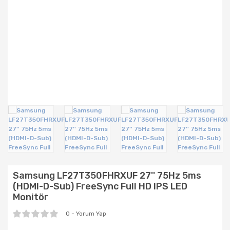
Yazıcılar & Projeksiyon
Bebek Taşıma
Mama Sandalyeleri
Oto Koltuğu & Aksesuarı
Oyun Parkı &Park Yatak
Oyuncaklar
Samsung LF27T350FHRXUF 27'' 75Hz 5ms
(HDMI-D-Sub) FreeSync Full HD IPS LED
Monitör
0 - Yorum Yap