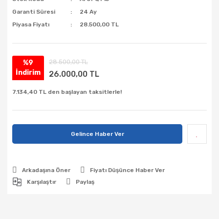
Garanti Süresi
24 Ay
Piyasa Fiyatı
28.500,00 TL
28.500,00 TL
%9
İndirim
26.000,00 TL
7.134,40 TL den başlayan taksitlerle!
Gelince Haber Ver
Arkadaşına Öner
Fiyatı Düşünce Haber Ver
Karşılaştır
Paylaş