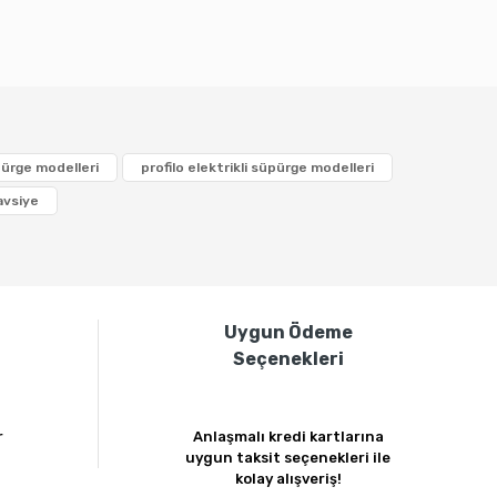
bilirsiniz.
pürge modelleri
profilo elektrikli süpürge modelleri
avsiye
i
Uygun Ödeme
Seçenekleri
r
Anlaşmalı kredi kartlarına
uygun taksit seçenekleri ile
kolay alışveriş!