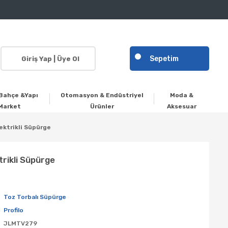
Sepetim
Giriş Yap | Üye Ol
Bahçe &Yapı
Otomasyon & Endüstriyel
Moda &
Market
Ürünler
Aksesuar
ektrikli Süpürge
trikli Süpürge
Toz Torbalı Süpürge
Profilo
JLMTV279