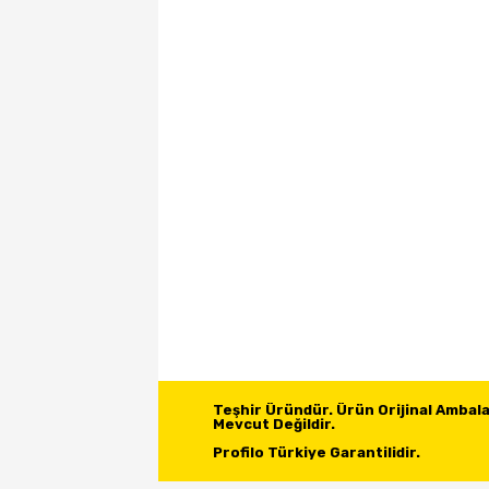
Teşhir Üründür. Ürün Orijinal Ambalajı
Mevcut Değildir.

Profilo Türkiye Garantilidir.