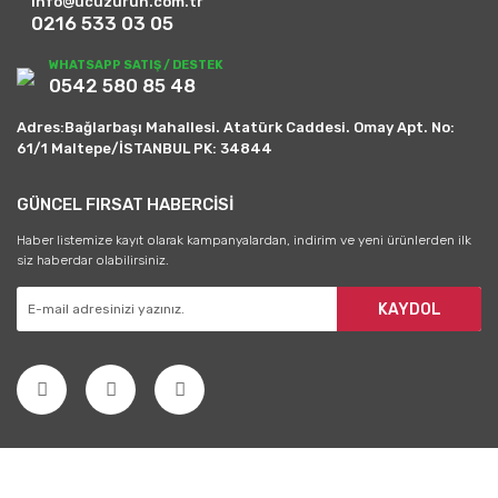
info@ucuzurun.com.tr
0216 533 03 05
WHATSAPP SATIŞ / DESTEK
0542 580 85 48
Adres:Bağlarbaşı Mahallesi. Atatürk Caddesi. Omay Apt. No:
61/1 Maltepe/İSTANBUL PK: 34844
GÜNCEL FIRSAT HABERCİSİ
Haber listemize kayıt olarak kampanyalardan, indirim ve yeni ürünlerden ilk
siz haberdar olabilirsiniz.
KAYDOL