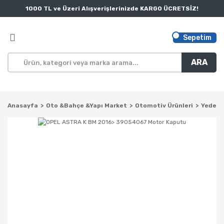
1000 TL ve Üzeri Alışverişlerinizde KARGO ÜCRETSİZ!
Sepetim
ARA
Anasayfa
Oto &Bahçe &Yapı Market
Otomotiv Ürünleri
Yedek 