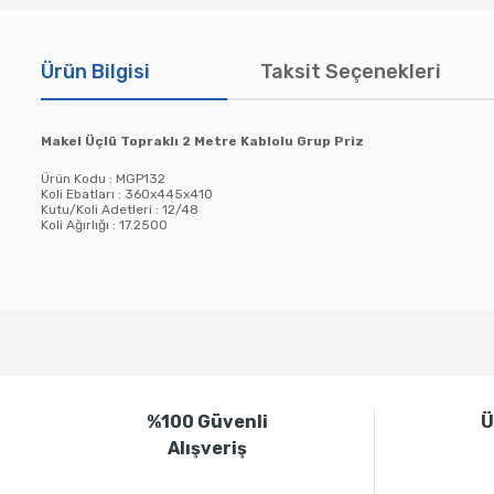
Ürün Bilgisi
Taksit Seçenekleri
Makel Üçlü Topraklı 2 Metre Kablolu Grup Priz
Ürün Kodu : MGP132
Koli Ebatları : 360x445x410
Kutu/Koli Adetleri : 12/48
Koli Ağırlığı : 17.2500
Bu ürünün fiyat bilgisi, resim, ürün açıklamalarında ve diğer konula
Görüş ve önerileriniz için teşekkür ederiz.
Ürün resmi kalitesiz, bozuk veya görüntülenemiyor.
%100 Güvenli
Ü
Ürün açıklamasında eksik bilgiler bulunuyor.
Alışveriş
Ürün bilgilerinde hatalar bulunuyor.
Ürün fiyatı diğer sitelerden daha pahalı.