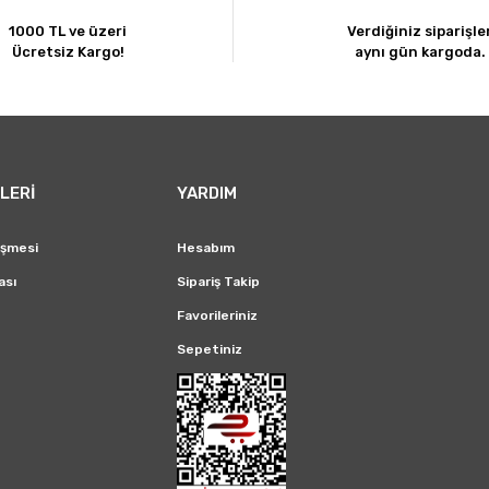
1000 TL ve üzeri
Verdiğiniz siparişle
Ücretsiz Kargo!
aynı gün kargoda.
Gönder
LERİ
YARDIM
eşmesi
Hesabım
ası
Sipariş Takip
Favorileriniz
Sepetiniz