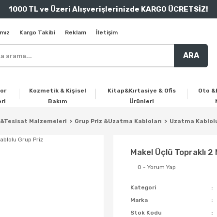
1000 TL ve Üzeri Alışverişlerinizde KARGO ÜCRETSİZ!
mız
Kargo Takibi
Reklam
İletişim
ARA
or
Kozmetik & Kişisel
Kitap&Kırtasiye & Ofis
Oto &
ri
Bakım
Ürünleri
 &Tesisat Malzemeleri
Grup Priz &Uzatma Kabloları
Uzatma Kablolu
Makel Üçlü Topraklı 2
0 - Yorum Yap
Kategori
Marka
Stok Kodu