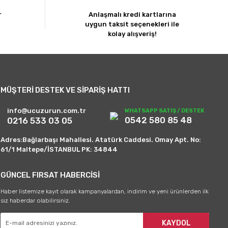
r
Anlaşmalı kredi kartlarına
uygun taksit seçenekleri ile
kolay alışveriş!
MÜŞTERİ DESTEK VE SİPARİŞ HATTI
info@ucuzurun.com.tr
WHATSAPP SATIŞ / DESTEK
0542 580 85 48
0216 533 03 05
Adres:Bağlarbaşı Mahallesi. Atatürk Caddesi. Omay Apt. No:
61/1 Maltepe/İSTANBUL PK: 34844
GÜNCEL FIRSAT HABERCİSİ
Haber listemize kayıt olarak kampanyalardan, indirim ve yeni ürünlerden ilk
siz haberdar olabilirsiniz.
KAYDOL