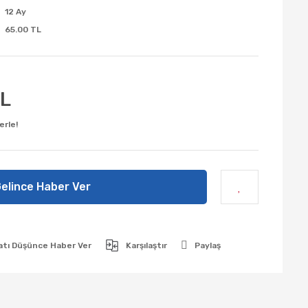
12 Ay
65.00 TL
TL
erle!
elince Haber Ver
atı Düşünce Haber Ver
Karşılaştır
Paylaş