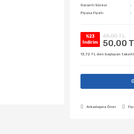
Garanti Süresi
Piyasa Fiyatı
65,00 TL
%23
50,00 
İndirim
13,72 TL den başlayan taksitl
G
Arkadaşına Öner
Fiy