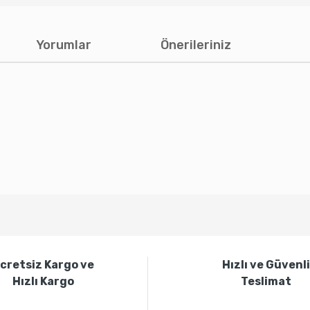
Yorumlar
Önerileriniz
rda yetersiz gördüğünüz noktaları öneri formunu kullanarak tarafımıza ilete
Bu ürüne ilk yorumu siz yapın!
cretsiz Kargo ve
Hızlı ve Güvenl
Yorum Yaz
Hızlı Kargo
Teslimat