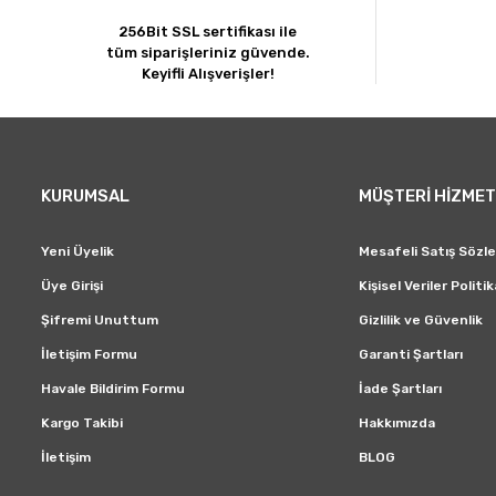
Bu ürüne benzer farklı alternatifler olmalı.
256Bit SSL sertifikası ile
tüm siparişleriniz güvende.
Keyifli Alışverişler!
KURUMSAL
MÜŞTERİ HİZMET
Yeni Üyelik
Mesafeli Satış Sözl
Üye Girişi
Kişisel Veriler Politik
Şifremi Unuttum
Gizlilik ve Güvenlik
İletişim Formu
Garanti Şartları
Havale Bildirim Formu
İade Şartları
Kargo Takibi
Hakkımızda
İletişim
BLOG