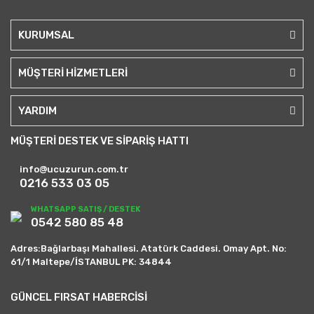
KURUMSAL
MÜŞTERİ HİZMETLERİ
YARDIM
MÜŞTERİ DESTEK VE SİPARİŞ HATTI
info@ucuzurun.com.tr
0216 533 03 05
WHATSAPP SATIŞ / DESTEK
0542 580 85 48
Adres:Bağlarbaşı Mahallesi. Atatürk Caddesi. Omay Apt. No:
61/1 Maltepe/İSTANBUL PK: 34844
GÜNCEL FIRSAT HABERCİSİ