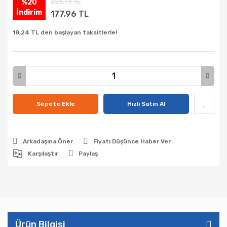
223,73 TL
%20
İndirim
177,96 TL
18,24 TL den başlayan taksitlerle!
Sepete Ekle
Hızlı Satın Al
Arkadaşına Öner
Fiyatı Düşünce Haber Ver
Karşılaştır
Paylaş
Ürün Bilgisi