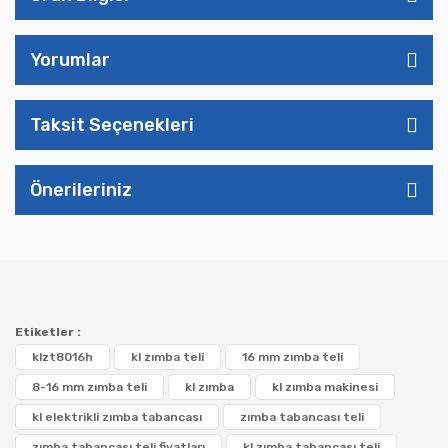
Yorumlar
Taksit Seçenekleri
Önerileriniz
Etiketler :
klzt8016h
kl zımba teli
16 mm zımba teli
8-16 mm zımba teli
kl zımba
kl zımba makinesi
kl elektrikli zımba tabancası
zımba tabancası teli
zımba tabancası teli fiyatları
kl zımba tabancası teli