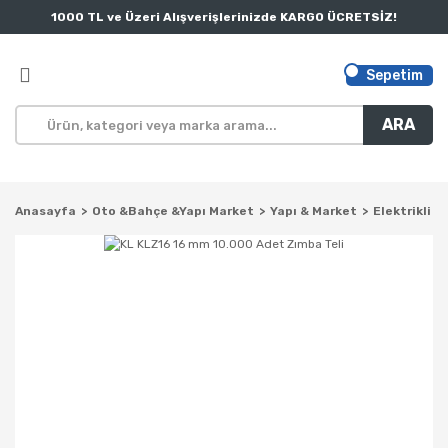
1000 TL ve Üzeri Alışverişlerinizde KARGO ÜCRETSİZ!
Sepetim
ARA
Anasayfa
Oto &Bahçe &Yapı Market
Yapı & Market
Elektrikli El