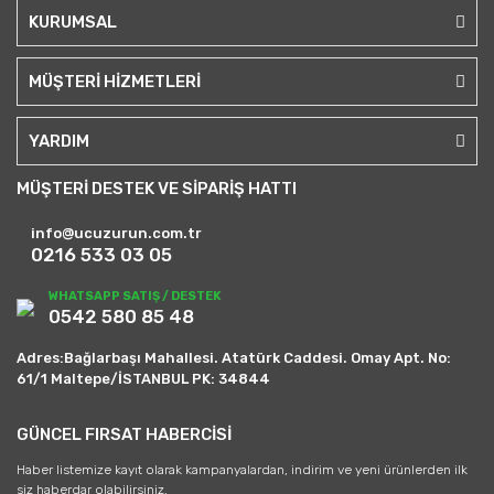
KURUMSAL
MÜŞTERİ HİZMETLERİ
YARDIM
MÜŞTERİ DESTEK VE SİPARİŞ HATTI
info@ucuzurun.com.tr
0216 533 03 05
WHATSAPP SATIŞ / DESTEK
0542 580 85 48
Adres:Bağlarbaşı Mahallesi. Atatürk Caddesi. Omay Apt. No:
61/1 Maltepe/İSTANBUL PK: 34844
GÜNCEL FIRSAT HABERCİSİ
Haber listemize kayıt olarak kampanyalardan, indirim ve yeni ürünlerden ilk
siz haberdar olabilirsiniz.