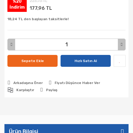
223,73 TL
%20
İndirim
177,96 TL
18,24 TL den başlayan taksitlerle!
Sepete Ekle
Hızlı Satın Al
Arkadaşına Öner
Fiyatı Düşünce Haber Ver
Karşılaştır
Paylaş
Ürün Bilgisi