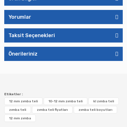
Yorumlar
Taksit Seçenekleri
Önerileriniz
Etiketler :
12 mm zımba teli
10-12 mm zımba teli
kl zımba teli
zımba teli
zımba teli fiyatları
zımba teli boyutları
12 mm zımba