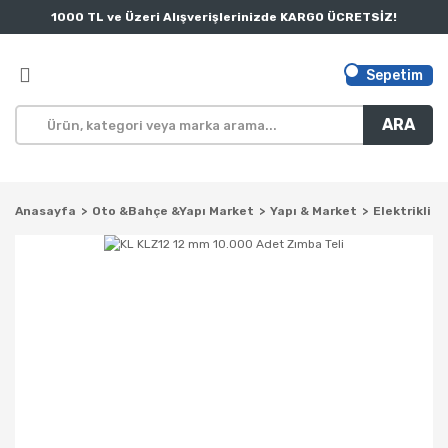
1000 TL ve Üzeri Alışverişlerinizde KARGO ÜCRETSİZ!
Sepetim
ARA
Anasayfa
Oto &Bahçe &Yapı Market
Yapı & Market
Elektrikli El