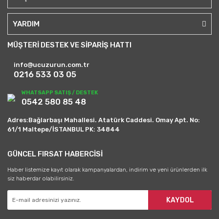
YARDIM
MÜŞTERİ DESTEK VE SİPARİŞ HATTI
info@ucuzurun.com.tr
0216 533 03 05
WHATSAPP SATIŞ / DESTEK
0542 580 85 48
Adres:Bağlarbaşı Mahallesi. Atatürk Caddesi. Omay Apt. No:
61/1 Maltepe/İSTANBUL PK: 34844
GÜNCEL FIRSAT HABERCİSİ
Haber listemize kayıt olarak kampanyalardan, indirim ve yeni ürünlerden ilk
siz haberdar olabilirsiniz.
KAYDOL