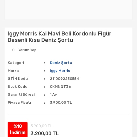
Iggy Morris Kai Mavi Beli Kordonlu Figür
Desenli Kısa Deniz Şortu
0 - Yorum Yap
Kategori
Deniz Şortu
Marka
Iggy Morris
GTİN Kodu
2110092250554
Stok Kodu
CKMNQT36
Garanti Süresi
1 Ay
Piyasa Fiyatı
3.900,00 TL
3.900,00 TL
%18
İndirim
3.200,00 TL