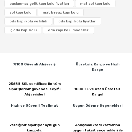
paslanmaz çelik kapı kolu fiyatları
mat sol kapı kolu
sol kapı kolu
mat beyaz kapı kolu
oda kapı kolu ve kilidi
oda kapı kolu fiyatları
iç oda kapı kolu
oda kapı kolu modelleri
%100 Güvenli
Alışveriş
Ücretsiz Kargo ve
Hızlı
Kargo
256Bit SSL sertifikası ile
tüm
siparişleriniz güvende.
Keyifli
1000 TL ve üzeri
Ücretsiz
Alışverişler!
Kargo!
Hızlı ve Güvenli
Teslimat
Uygun Ödeme
Seçenekleri
Verdiğiniz siparişler
aynı gün
Anlaşmalı kredi kartlarına
kargoda.
uygun taksit seçenekleri ile