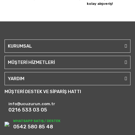
kolay alışveriş!
KURUMSAL
MÜŞTERİ HİZMETLERİ
YARDIM
MÜŞTERİ DESTEK VE SİPARİŞ HATTI
info@ucuzurun.com.tr
0216 533 03 05
WHATSAPP SATIŞ / DESTEK
0542 580 85 48