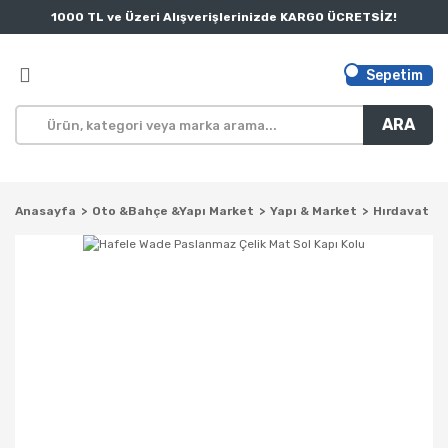
1000 TL ve Üzeri Alışverişlerinizde KARGO ÜCRETSİZ!
Sepetim
ARA
Anasayfa
Oto &Bahçe &Yapı Market
Yapı & Market
Hırdavat Ür