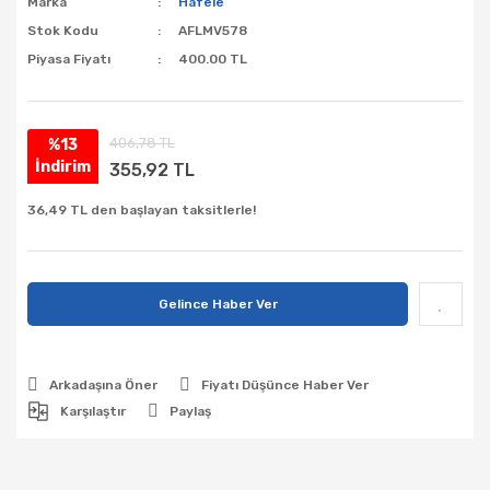
Marka
Hafele
Stok Kodu
AFLMV578
Piyasa Fiyatı
400.00 TL
406,78 TL
%13
İndirim
355,92 TL
36,49 TL den başlayan taksitlerle!
Gelince Haber Ver
Arkadaşına Öner
Fiyatı Düşünce Haber Ver
Karşılaştır
Paylaş