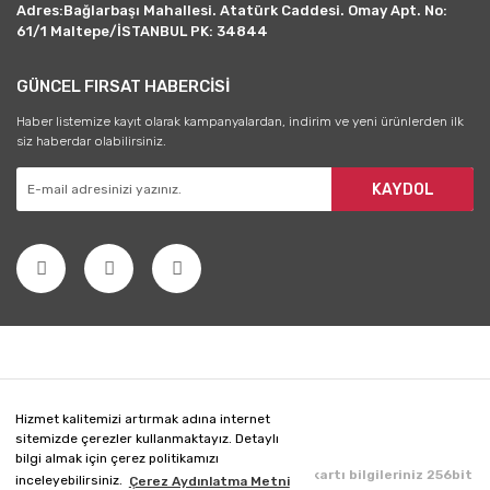
Adres:Bağlarbaşı Mahallesi. Atatürk Caddesi. Omay Apt. No:
61/1 Maltepe/İSTANBUL PK: 34844
GÜNCEL FIRSAT HABERCİSİ
Haber listemize kayıt olarak kampanyalardan, indirim ve yeni ürünlerden ilk
siz haberdar olabilirsiniz.
KAYDOL
Hizmet kalitemizi artırmak adına internet
sitemizde çerezler kullanmaktayız. Detaylı
bilgi almak için çerez politikamızı
Copyright 2020 © Her hakkı saklıdır. Kredi kartı bilgileriniz 256bit
inceleyebilirsiniz.
Çerez Aydınlatma Metni