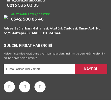
info@ucuzurun.com.tr
0216 533 03 05
WHATSAPP SATIŞ / DESTEK
0542 580 85 48
Adres:Bağlarbaşı Mahallesi. Atatürk Caddesi. Omay Apt. No:
61/1 Maltepe/İSTANBUL PK: 34844
GÜNCEL FIRSAT HABERCİSİ
Haber listemize kayıt olarak kampanyalardan, indirim ve yeni ürünlerden ilk
siz haberdar olabilirsiniz.
KAYDOL