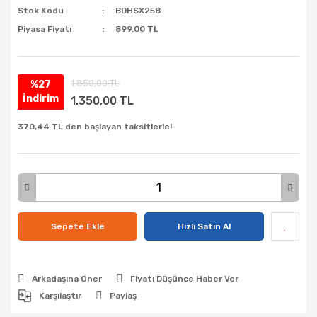
Stok Kodu
BDHSX258
Piyasa Fiyatı
899.00 TL
1.850,00 TL
%27
İndirim
1.350,00 TL
370,44 TL den başlayan taksitlerle!
Sepete Ekle
Hızlı Satın Al
Arkadaşına Öner
Fiyatı Düşünce Haber Ver
Karşılaştır
Paylaş