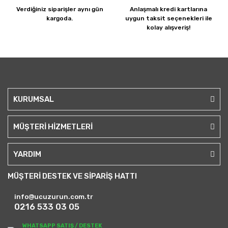
Verdiğiniz siparişler
aynı gün
Anlaşmalı kredi kartlarına
kargoda.
uygun taksit seçenekleri ile
kolay alışveriş!
KURUMSAL
MÜŞTERİ HİZMETLERİ
YARDIM
MÜŞTERİ DESTEK VE SİPARİŞ HATTI
info@ucuzurun.com.tr
0216 533 03 05
WHATSAPP SATIŞ / DESTEK