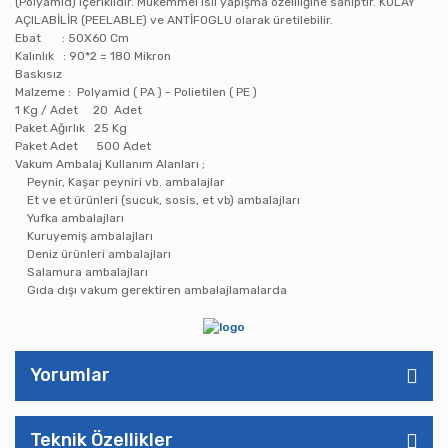
(Polyamid) içeriklidir. Mükemmel ısıl yapışma özellliğine sahiptir. KOLAY
AÇILABİLİR (PEELABLE) ve ANTİFOGLU olarak üretilebilir.
Ebat : 50X60 Cm
Kalınlık : 90*2 = 180 Mikron
Baskısız
Malzeme : Polyamid ( PA ) - Polietilen ( PE )
1 Kg / Adet 20 Adet
Paket Ağırlık 25 Kg
Paket Adet 500 Adet
Vakum Ambalaj Kullanım Alanları ;
Peynir, Kaşar peyniri vb. ambalajlar
Et ve et ürünleri (sucuk, sosis, et vb) ambalajları
Yufka ambalajları
Kuruyemiş ambalajları
Deniz ürünleri ambalajları
Salamura ambalajları
Gıda dışı vakum gerektiren ambalajlamalarda
Yorumlar
Teknik Özellikler