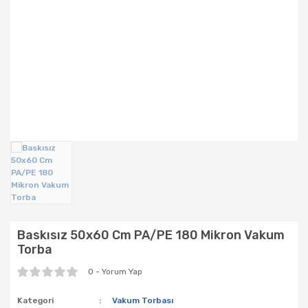
Yazıcılar & Projeksiyon
Bebek Taşıma
Mama Sandalyeleri
Oto Koltuğu & Aksesuarı
Oyun Parkı &Park Yatak
Oyuncaklar
Baskısız 50x60 Cm PA/PE 180 Mikron Vakum
Torba
0 - Yorum Yap
Kategori
Vakum Torbası