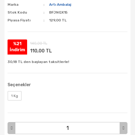
Marka
Artı Ambalaj
Stok Kodu
BFJNQX15
Piyasa Fiyatı
129,00 TL
140,00 TL
%21
İndirim
110,00 TL
30,18 TL den başlayan taksitlerle!
Seçenekler
1 Kg