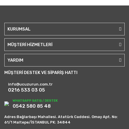
KURUMSAL
MÜŞTERİ HİZMETLERİ
YARDIM
MÜŞTERİ DESTEK VE SİPARİŞ HATTI
info@ucuzurun.com.tr
0216 533 03 05
WHATSAPP SATIŞ / DESTEK
0542 580 85 48
Adres:Bağlarbaşı Mahallesi. Atatürk Caddesi. Omay Apt. No:
61/1 Maltepe/İSTANBUL PK: 34844