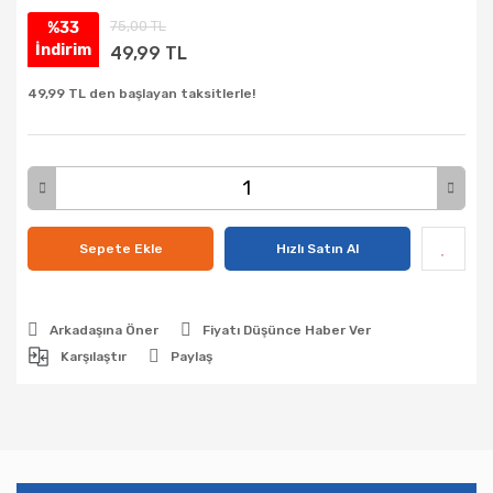
75,00 TL
%33
İndirim
49,99 TL
49,99 TL den başlayan taksitlerle!
Sepete Ekle
Hızlı Satın Al
Arkadaşına Öner
Fiyatı Düşünce Haber Ver
Karşılaştır
Paylaş