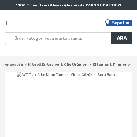
1000 TL ve Üzeri Alışverişlerinizde KARGO ÜCRETSİZ!
Sepetim
ARA
Anasayfa
Kitap&Kırtasiye & Ofis Ürünleri
Kitaplar & Filmler
Ki