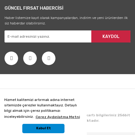
GÜNCEL FIRSAT HABERCİSİ
Haber listemize kayıt olarak kampanyalardan, indirim ve yeni ürünlerden ilk
siz haberdar olabilirsiniz.
KAYDOL
Hizmet kalitemizi artırmak adına internet
sitemizde çerezler kullanmaktayız. Detaylı
bilgi almak için çerez politikamızı
Copyright 2020 © Her hakkı saklıdır. Kredi kartı bilgileriniz 256bit
inceleyebilirsiniz.
Çerez Aydınlatma Metni
SSL sertifikası ile korunmaktadır.
Kabul Et