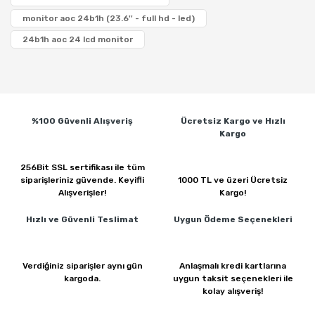
monitor aoc 24b1h (23.6'' - full hd - led)
24b1h aoc 24 lcd monitor
%100 Güvenli
Alışveriş
Ücretsiz Kargo ve
Hızlı
Kargo
256Bit SSL sertifikası ile
tüm
siparişleriniz güvende.
Keyifli
1000 TL ve üzeri
Ücretsiz
Alışverişler!
Kargo!
Hızlı ve Güvenli
Teslimat
Uygun Ödeme
Seçenekleri
Verdiğiniz siparişler
aynı gün
Anlaşmalı kredi kartlarına
kargoda.
uygun taksit seçenekleri ile
kolay alışveriş!