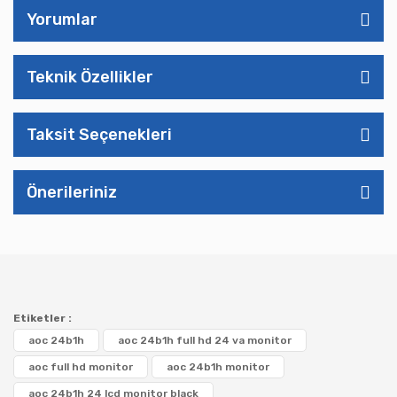
Yorumlar
Teknik Özellikler
Taksit Seçenekleri
Önerileriniz
Etiketler :
aoc 24b1h
aoc 24b1h full hd 24 va monitor
aoc full hd monitor
aoc 24b1h monitor
aoc 24b1h 24 lcd monitor black