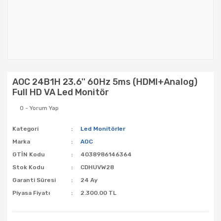
AOC 24B1H 23.6'' 60Hz 5ms (HDMI+Analog)
Full HD VA Led Monitör
0 - Yorum Yap
Kategori
Led Monitörler
Marka
AOC
GTİN Kodu
4038986146364
Stok Kodu
CDHUVW28
Garanti Süresi
24 Ay
Piyasa Fiyatı
2.300.00 TL