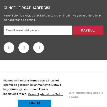
GÜNCEL FIRSAT HABERCİSİ
Haber listemize kayıt olarak kampanyalardan, indirim ve yeni ürünlerden ilk
siz haberdar olabilirsiniz.
KAYDOL
Hizmet kalitemizi artırmak adına internet
sitemizde çerezler kullanmaktayız. Detaylı
bilgi almak için çerez politikamızı
Copyright 2020 © Her hakkı saklıdır. Kredi kartı bilgileriniz 256bit
inceleyebilirsiniz.
Çerez Aydınlatma Metni
SSL sertifikası ile korunmaktadır.
Kabul Et