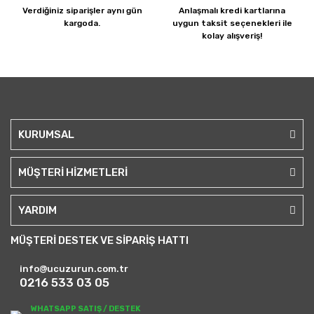
Verdiğiniz siparişler
aynı gün
Anlaşmalı kredi kartlarına
kargoda.
uygun taksit seçenekleri ile
kolay alışveriş!
KURUMSAL
MÜŞTERİ HİZMETLERİ
YARDIM
MÜŞTERİ DESTEK VE SİPARİŞ HATTI
info@ucuzurun.com.tr
0216 533 03 05
WHATSAPP SATIŞ / DESTEK