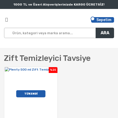
1000 TL ve Üzeri Alışverişlerinizde KARGO ÜCRETSİZ!
Sepetim
ARA
Zift Temizleyici Tavsiye
%20
TÜKENDİ