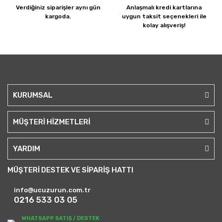
Verdiğiniz siparişler
aynı gün
Anlaşmalı kredi kartlarına
kargoda.
uygun taksit seçenekleri ile
kolay alışveriş!
KURUMSAL
MÜŞTERİ HİZMETLERİ
YARDIM
MÜŞTERİ DESTEK VE SİPARİŞ HATTI
info@ucuzurun.com.tr
0216 533 03 05
WHATSAPP SATIŞ / DESTEK