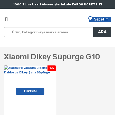
1000 TL ve Üzeri Alışverişlerinizde KARGO ÜCRETSİZ!
Sepetim
ARA
Xiaomi Dikey Süpürge G10
%6
TÜKENDİ