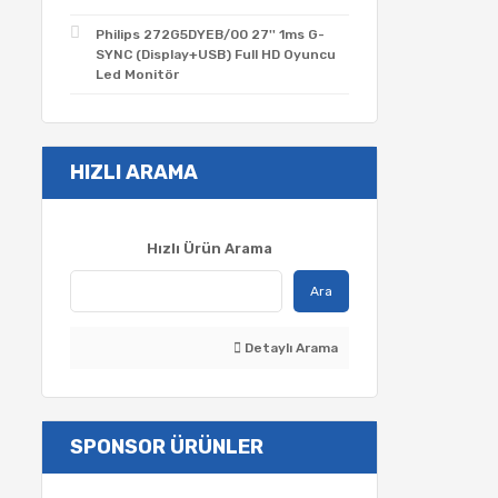
Philips 272G5DYEB/00 27'' 1ms G-
SYNC (Display+USB) Full HD Oyuncu
Led Monitör
HIZLI ARAMA
Hızlı Ürün Arama
Ara
Detaylı Arama
SPONSOR ÜRÜNLER