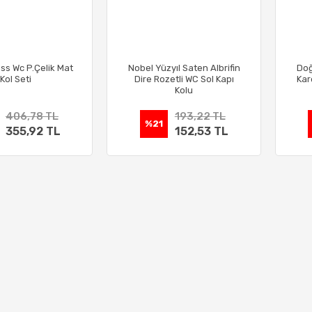
ss Wc P.Çelik Mat
Nobel Yüzyıl Saten Albrifin
Doğ
Kol Seti
Dire Rozetli WC Sol Kapı
Kar
Kolu
406,78 TL
193,22 TL
%21
355,92 TL
152,53 TL