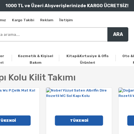
1000 TL ve Üzeri Alışverişlerinizde KARGO ÜCRETSİZ!
mız
Kargo Takibi
Reklam
İletişim
ARA
or
Kozmetik & Kişisel
Kitap&Kırtasiye & Ofis
Oto &
ri
Bakım
Ürünleri
ı Kolu Kilit Takımı
TÜKENDİ
TÜKENDİ