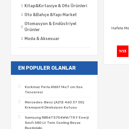
Kitap&Kırtasiye & Ofis Ürünleri
Oto &Bahçe &Yapı Market
Otomasyon & Endüstriyel
Hafele Mo
Ürünler
Moda & Aksesuar
%13
EN POPULER OLANLAR
Korkmaz Perla A1651 14x7 cm Sos
Tenceresi
Mercedes-Benz (A212 460 37 00)
Kremayerli Direksiyon Kutusu
Samsung RB56TS754WW/TR F Enerji
Sınıfı 580 Lt Twin Cooling Beyaz
Buzdolabı