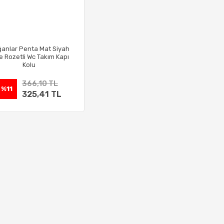
anlar Penta Mat Siyah
e Rozetli Wc Takım Kapı
Kolu
366,10 TL
%11
325,41 TL