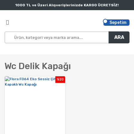
1000 TL ve Üzeri Alışverişlerinizde KARGO ÜCRETSİZ!
Sepetim
ARA
Wc Delik Kapağı
%20