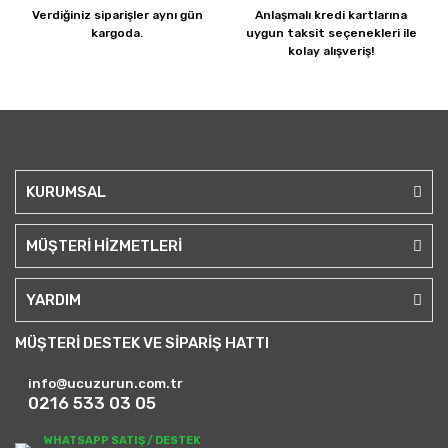
Verdiğiniz siparişler
aynı gün
Anlaşmalı kredi kartlarına
kargoda.
uygun taksit seçenekleri ile
kolay alışveriş!
KURUMSAL
MÜŞTERİ HİZMETLERİ
YARDIM
MÜŞTERİ DESTEK VE SİPARİŞ HATTI
info@ucuzurun.com.tr
0216 533 03 05
WHATSAPP SATIŞ / DESTEK