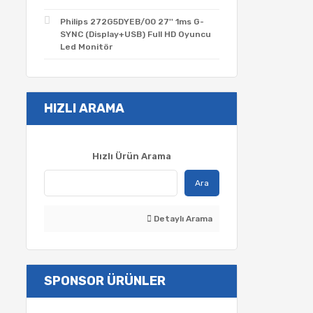
Philips 272G5DYEB/00 27'' 1ms G-
SYNC (Display+USB) Full HD Oyuncu
Led Monitör
HIZLI ARAMA
Hızlı Ürün Arama
Ara
Detaylı Arama
SPONSOR ÜRÜNLER