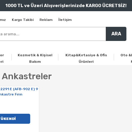
1000 TL ve Üzeri Alışverişlerinizde KARGO ÜCRETSİZ!
mız
Kargo Takibi
Reklam
İletişim
ARA
or
Kozmetik & Kişisel
Kitap&Kırtasiye & Ofis
Oto &
ri
Bakım
Ürünleri
 Ankastreler
TÜKENDİ