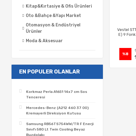
Kitap&Kırtasiye & Ofis Ürünleri
Oto &Bahçe &Yapı Market
Otomasyon & Endüstriyel
Vestel ST
Ürünler
E) 9 Fonk
Moda & Aksesuar
%8
EN POPULER OLANLAR
Korkmaz Perla A1651 14x7 cm Sos
Tenceresi
Mercedes-Benz (A212 460 37 00)
Kremayerli Direksiyon Kutusu
Samsung RB56TS754WW/TR F Enerji
Sınıfı 580 Lt Twin Cooling Beyaz
Buzdolabı