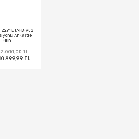
T 2291 E (AFB-902
siyonlu Ankastre
Fırın
12.000,00 TL
10.999,99 TL