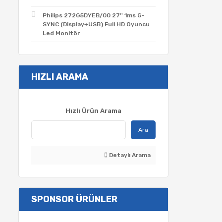
Philips 272G5DYEB/00 27'' 1ms G-
SYNC (Display+USB) Full HD Oyuncu
Led Monitör
HIZLI ARAMA
Hızlı Ürün Arama
Ara
Detaylı Arama
SPONSOR ÜRÜNLER