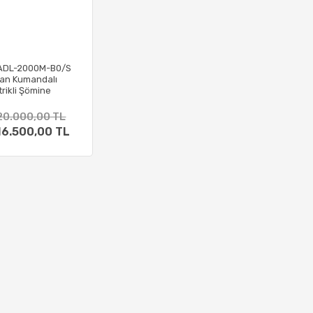
ADL-2000M-B0/S
an Kumandalı
trikli Şömine
20.000,00 TL
16.500,00 TL