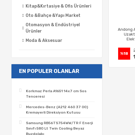
Kitap&Kırtasiye & Ofis Ürünleri
Oto &Bahçe &Yapı Market
Otomasyon & Endüstriyel
Andong 
Ürünler
Uzakt
Elek
Moda & Aksesuar
%18
EN POPULER OLANLAR
Korkmaz Perla A1651 14x7 cm Sos
Tenceresi
Mercedes-Benz (A212 460 37 00)
Kremayerli Direksiyon Kutusu
Samsung RB56TS754WW/TR F Enerji
Sınıfı 580 Lt Twin Cooling Beyaz
Buzdolabı