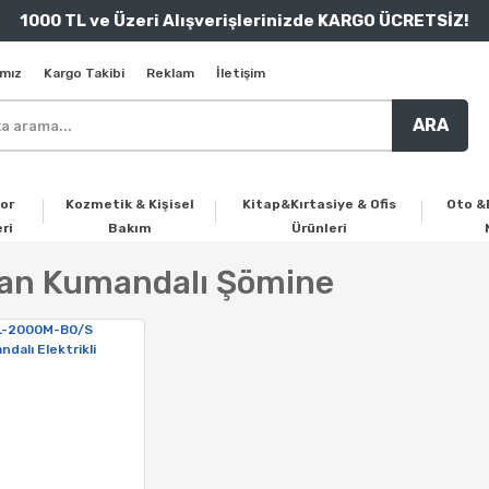
1000 TL ve Üzeri Alışverişlerinizde KARGO ÜCRETSİZ!
mız
Kargo Takibi
Reklam
İletişim
ARA
or
Kozmetik & Kişisel
Kitap&Kırtasiye & Ofis
Oto &
ri
Bakım
Ürünleri
an Kumandalı Şömine