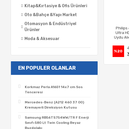
Kitap&Kırtasiye & Ofis Ürünleri
Oto &Bahçe &Yapı Market
Otomasyon & Endüstriyel
Philip
Ürünler
Ultra H
Uydu Alı
Moda & Aksesuar
%20
EN POPULER OLANLAR
Korkmaz Perla A1651 14x7 cm Sos
Tenceresi
Mercedes-Benz (A212 460 37 00)
Kremayerli Direksiyon Kutusu
Samsung RB56TS754WW/TR F Enerji
Sınıfı 580 Lt Twin Cooling Beyaz
Buzdolabı