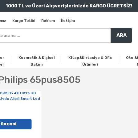
1000 TL ve Üzeri Alışverişlerinizde KARGO ÜCRETSİZ!
mız
Kargo Takibi
Reklam
İletişim
ARA
or
Kozmetik & Kişisel
Kitap&Kırtasiye & Ofis
Oto &
ri
Bakım
Ürünleri
 Philips 65pus8505
TÜKENDİ