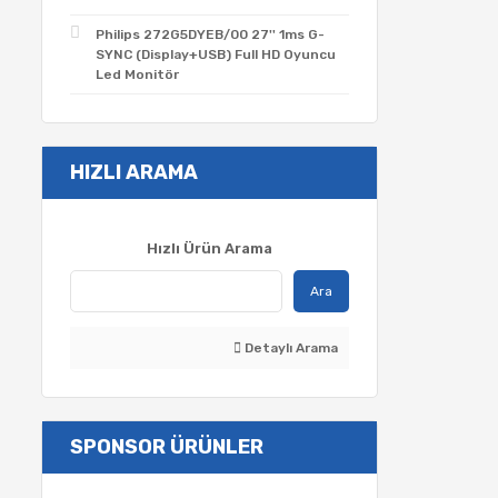
Philips 272G5DYEB/00 27'' 1ms G-
SYNC (Display+USB) Full HD Oyuncu
Led Monitör
HIZLI ARAMA
Hızlı Ürün Arama
Ara
Detaylı Arama
SPONSOR ÜRÜNLER