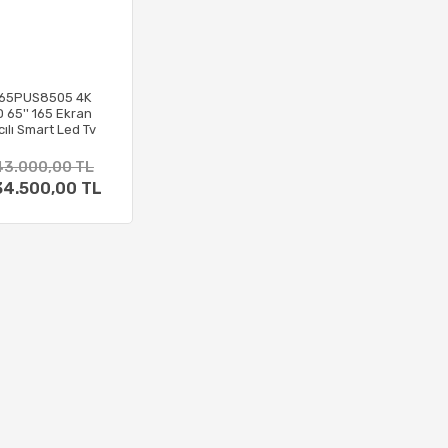
s 65PUS8505 4K
D 65'' 165 Ekran
cılı Smart Led Tv
43.000,00 TL
34.500,00 TL