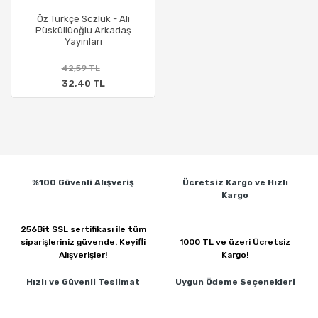
Öz Türkçe Sözlük - Ali
Püsküllüoğlu Arkadaş
Yayınları
42,59 TL
32,40 TL
%100 Güvenli
Alışveriş
Ücretsiz Kargo ve
Hızlı
Kargo
256Bit SSL sertifikası ile
tüm
siparişleriniz güvende.
Keyifli
1000 TL ve üzeri
Ücretsiz
Alışverişler!
Kargo!
Hızlı ve Güvenli
Teslimat
Uygun Ödeme
Seçenekleri