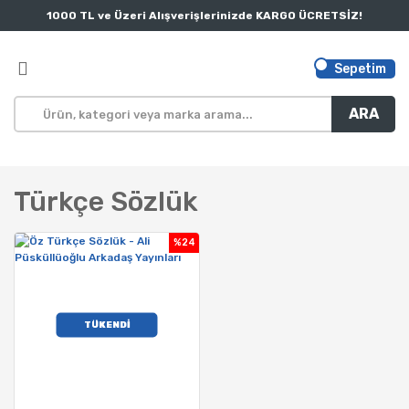
1000 TL ve Üzeri Alışverişlerinizde KARGO ÜCRETSİZ!
Sepetim
ARA
Türkçe Sözlük
%24
TÜKENDİ