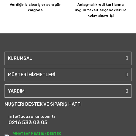
Verdiğiniz siparişler
aynı gün
Anlaşmalı kredi kartlarına
kargoda.
uygun taksit seçenekleri ile
kolay alışveriş!
KURUMSAL
MÜŞTERİ HİZMETLERİ
YARDIM
MÜŞTERİ DESTEK VE SİPARİŞ HATTI
info@ucuzurun.com.tr
0216 533 03 05
WHATSAPP SATIŞ / DESTEK