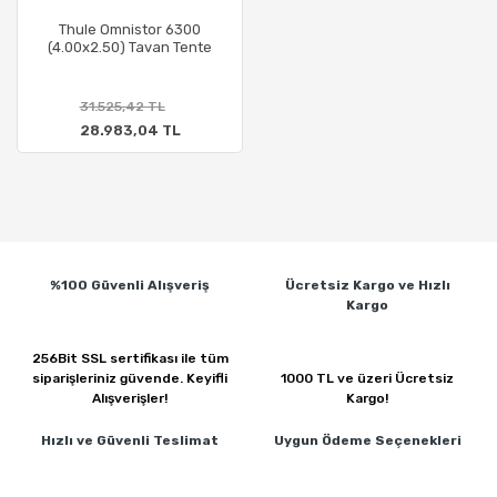
Thule Omnistor 6300
(4.00x2.50) Tavan Tente
31.525,42 TL
28.983,04 TL
%100 Güvenli
Alışveriş
Ücretsiz Kargo ve
Hızlı
Kargo
256Bit SSL sertifikası ile
tüm
siparişleriniz güvende.
Keyifli
1000 TL ve üzeri
Ücretsiz
Alışverişler!
Kargo!
Hızlı ve Güvenli
Teslimat
Uygun Ödeme
Seçenekleri