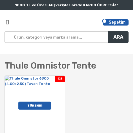
1000 TL ve Üzeri Alışverişlerinizde KARGO ÜCRETSİZ!
Sepetim
ARA
Thule Omnistor Tente
%8
TÜKENDİ