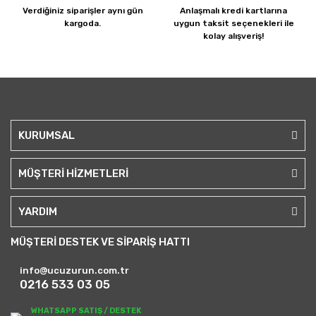
Verdiğiniz siparişler
aynı gün
Anlaşmalı kredi kartlarına
kargoda.
uygun taksit seçenekleri ile
kolay alışveriş!
KURUMSAL
MÜŞTERİ HİZMETLERİ
YARDIM
MÜŞTERİ DESTEK VE SİPARİŞ HATTI
info@ucuzurun.com.tr
0216 533 03 05
WHATSAPP SATIŞ / DESTEK