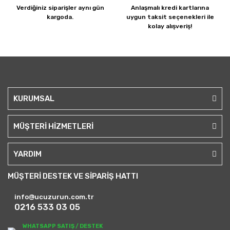
Verdiğiniz siparişler
aynı gün
Anlaşmalı kredi kartlarına
kargoda.
uygun taksit seçenekleri ile
kolay alışveriş!
KURUMSAL
MÜŞTERİ HİZMETLERİ
YARDIM
MÜŞTERİ DESTEK VE SİPARİŞ HATTI
info@ucuzurun.com.tr
0216 533 03 05
WHATSAPP SATIŞ / DESTEK