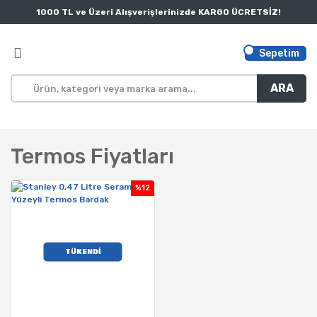
1000 TL ve Üzeri Alışverişlerinizde KARGO ÜCRETSİZ!
Sepetim
ARA
Termos Fiyatları
%12
TÜKENDİ