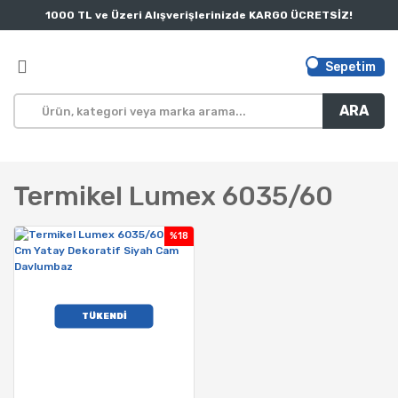
1000 TL ve Üzeri Alışverişlerinizde KARGO ÜCRETSİZ!
Sepetim
ARA
Termikel Lumex 6035/60
%18
TÜKENDİ