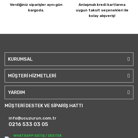
Verdiğiniz siparişler
aynı gün
Anlaşmalı kredi kartlarına
kargoda.
uygun taksit seçenekleri ile
kolay alışveriş!
KURUMSAL
MÜŞTERİ HİZMETLERİ
YARDIM
MÜŞTERİ DESTEK VE SİPARİŞ HATTI
info@ucuzurun.com.tr
0216 533 03 05
WHATSAPP SATIŞ / DESTEK