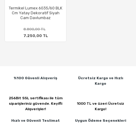
Termikel Lumex 6035/60 BLK
Cm Yatay Dekoratif Siyah
Cam Davlumbaz
8.800,00 TL
7.250,00 TL
%100 Güvenli
Alışveriş
Ücretsiz Kargo ve
Hızlı
Kargo
256Bit SSL sertifikası ile
tüm
siparişleriniz güvende.
Keyifli
1000 TL ve üzeri
Ücretsiz
Alışverişler!
Kargo!
Hızlı ve Güvenli
Teslimat
Uygun Ödeme
Seçenekleri