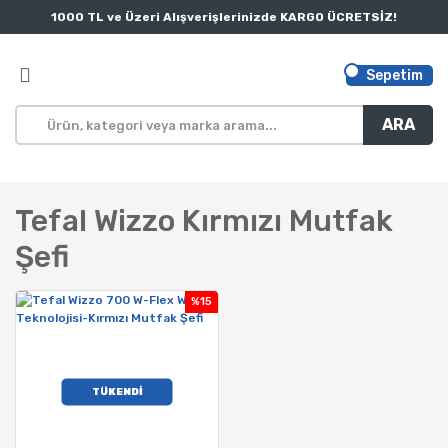
1000 TL ve Üzeri Alışverişlerinizde KARGO ÜCRETSİZ!
Sepetim
ARA
Tefal Wizzo Kırmızı Mutfak
Şefi
%15
TÜKENDİ