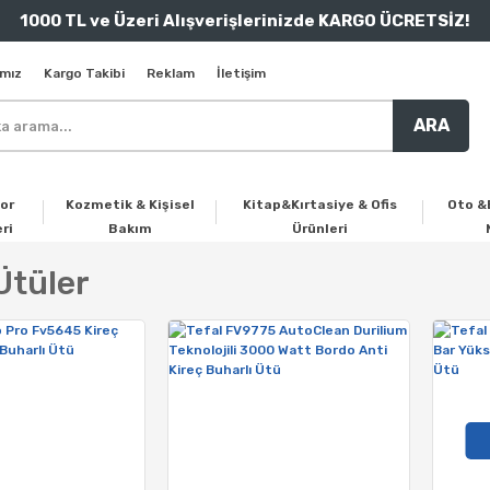
1000 TL ve Üzeri Alışverişlerinizde KARGO ÜCRETSİZ!
mız
Kargo Takibi
Reklam
İletişim
ARA
or
Kozmetik & Kişisel
Kitap&Kırtasiye & Ofis
Oto &
ri
Bakım
Ürünleri
Ütüler