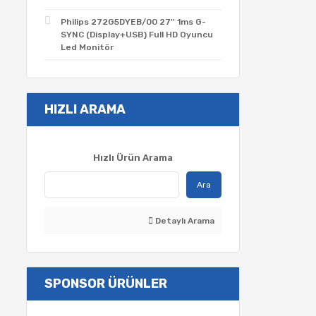
Philips 272G5DYEB/00 27'' 1ms G-
SYNC (Display+USB) Full HD Oyuncu
Led Monitör
HIZLI ARAMA
Hızlı Ürün Arama
Ara
Detaylı Arama
SPONSOR ÜRÜNLER