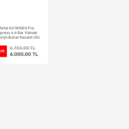
Tefal GV7810E0 Pro
press 6.6 Bar Yüksek
ınçlı Buhar Kazanlı Ütü
6.750,00 TL
11
6.000,00 TL