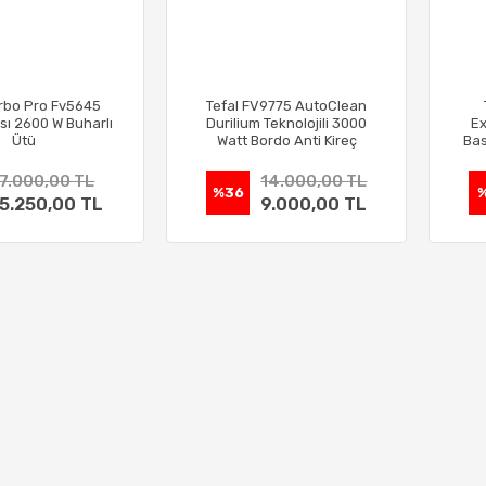
urbo Pro Fv5645
Tefal FV9775 AutoClean
ısı 2600 W Buharlı
Durilium Teknolojili 3000
Ex
Ütü
Watt Bordo Anti Kireç
Bas
Buharlı Ütü
7.000,00 TL
14.000,00 TL
%36
%
5.250,00 TL
9.000,00 TL