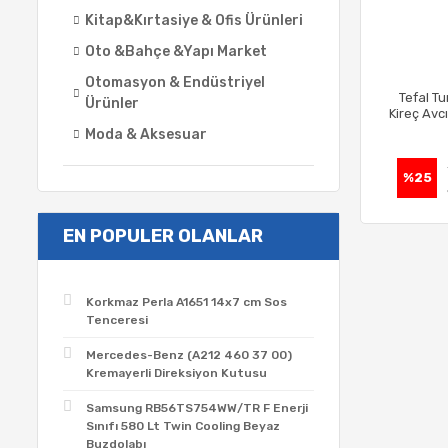
Kitap&Kırtasiye & Ofis Ürünleri
Oto &Bahçe &Yapı Market
Otomasyon & Endüstriyel
Tefal T
Ürünler
Kireç Avc
Moda & Aksesuar
%25
EN POPULER OLANLAR
Korkmaz Perla A1651 14x7 cm Sos
Tenceresi
Mercedes-Benz (A212 460 37 00)
Kremayerli Direksiyon Kutusu
Samsung RB56TS754WW/TR F Enerji
Sınıfı 580 Lt Twin Cooling Beyaz
Buzdolabı