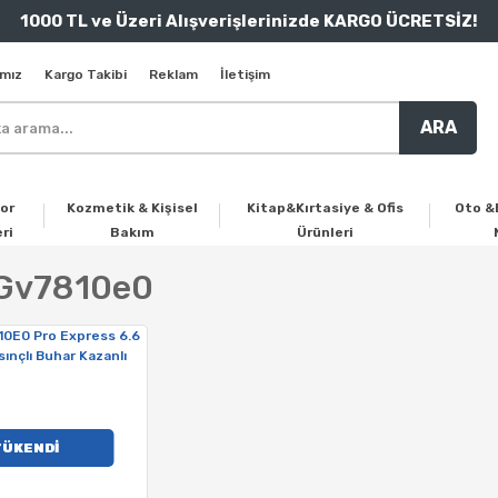
1000 TL ve Üzeri Alışverişlerinizde KARGO ÜCRETSİZ!
mız
Kargo Takibi
Reklam
İletişim
ARA
or
Kozmetik & Kişisel
Kitap&Kırtasiye & Ofis
Oto &
ri
Bakım
Ürünleri
 Gv7810e0
TÜKENDİ