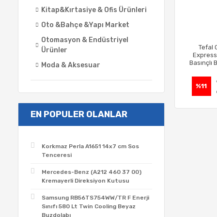
Kitap&Kırtasiye & Ofis Ürünleri
Oto &Bahçe &Yapı Market
Otomasyon & Endüstriyel
Tefal
Ürünler
Express
Basınçlı 
Moda & Aksesuar
%11
EN POPULER OLANLAR
Korkmaz Perla A1651 14x7 cm Sos
Tenceresi
Mercedes-Benz (A212 460 37 00)
Kremayerli Direksiyon Kutusu
Samsung RB56TS754WW/TR F Enerji
Sınıfı 580 Lt Twin Cooling Beyaz
Buzdolabı