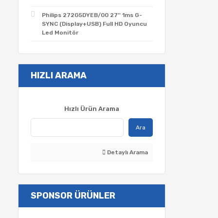
Philips 272G5DYEB/00 27'' 1ms G-
SYNC (Display+USB) Full HD Oyuncu
Led Monitör
HIZLI ARAMA
Hızlı Ürün Arama
Ara
Detaylı Arama
SPONSOR ÜRÜNLER